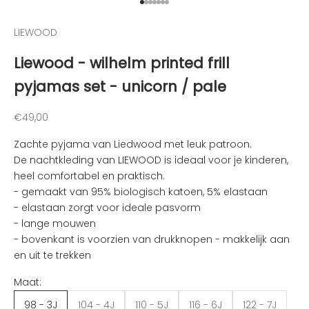
Naar artikel 1
Naar artikel 2
Naar artikel 3
Naar artikel 4
Naar artikel 5
Naar artikel 6
Naar artikel 7
d
e
LIEWOOD
n
Liewood - wilhelm printed frill
v
a
pyjamas set - unicorn / pale
n
d
Aanbiedingsprijs
€49,00
e
l
Zachte pyjama van Liedwood met leuk patroon.
e
De nachtkleding van LIEWOOD is ideaal voor je kinderen,
u
heel comfortabel en praktisch.
k
- gemaakt van 95% biologisch katoen, 5% elastaan
s
- elastaan zorgt voor ideale pasvorm
t
- lange mouwen
e
- bovenkant is voorzien van drukknopen - makkelijk aan
n
en uit te trekken
i
Maat:
e
u
98 - 3J
104 - 4J
110 - 5J
116 - 6J
122 - 7J