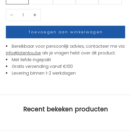
w
t
Aantal verlagen
Aantal verhogen
j
e
s
Toevoegen aan winkelwagen
e
n
Bereikbaar voor persoonlijk advies, contacteer me via
a
info@lotenlou.be
als je vragen hebt over dit product.
c
Met liefde ingepakt
t
Gratis verzending vanaf €100
i
Levering binnen 1-2 werkdagen
e
s
b
i
j
Recent bekeken producten
L
O
T
e