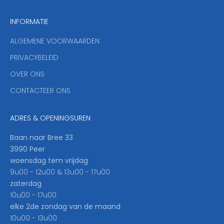
n
INFORMATIE
d
y
ALGEMENE VOORWAARDEN
o
u
PRIVACYBELEID
'
OVER ONS
l
CONTACTEER ONS
l
b
e
ADRES & OPENINGSUREN
t
h
Baan naar Bree 33
e
3990 Peer
f
woensdag tem vrijdag
i
9u00 - 12u00 & 13u00 - 17u00
r
zaterdag
s
10u00 - 17u00
t
elke 2de zondag van de maand
t
10u00 - 13u00