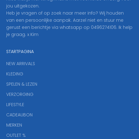
n
jou uitgekozen.
o
Heb je vragen of op zoek naar meer info? Wij houden
p
van een persoonlijke aanpak. Aarzel niet en stuur me
o
gerust een berichtje via whatsapp op 0496274106. Ik help
n
je graag. x Kim
z
e
STARTPAGINA
n
i
NEW ARRIVALS
e
KLEDING
u
w
SPELEN & LEZEN
s
VERZORGING
b
r
LIFESTYLE
i
CADEAUBON
e
f
MERKEN
,
OUTLET %
a