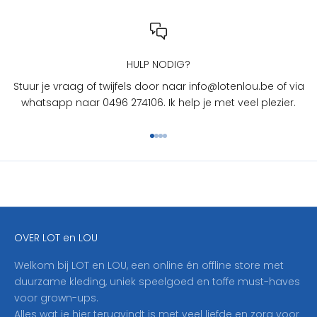
n
L
O
U
HULP NODIG?
?
Stuur je vraag of twijfels door naar info@lotenlou.be of via
S
whatsapp naar 0496 274106. Ik help je met veel plezier.
c
h
Naar artikel 1
Naar artikel 2
Naar artikel 3
Naar artikel 4
r
i
j
f
j
e
OVER LOT en LOU
h
i
Welkom bij LOT en LOU, een online én offline store met
e
duurzame kleding, uniek speelgoed en toffe must-haves
r
voor grown-ups.
i
Alles wat je hier terugvindt is met veel liefde en zorg voor