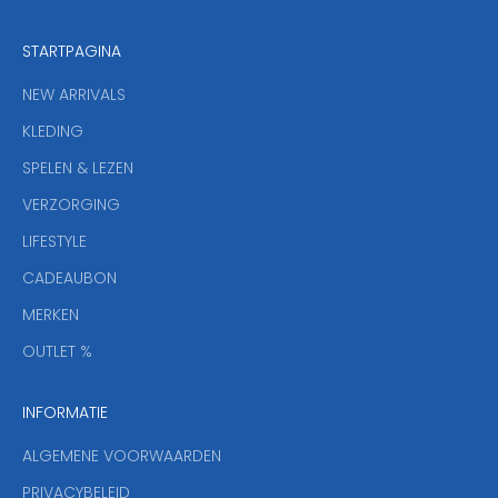
z
e
STARTPAGINA
n
i
NEW ARRIVALS
e
KLEDING
u
w
SPELEN & LEZEN
s
VERZORGING
b
r
LIFESTYLE
i
CADEAUBON
e
f
MERKEN
,
OUTLET %
a
n
INFORMATIE
d
y
ALGEMENE VOORWAARDEN
o
u
PRIVACYBELEID