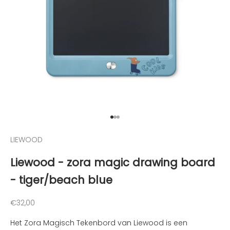
o
p
d
e
h
o
o
g
t
e
g
Naar artikel 1
Naar artikel 2
Naar artikel 3
e
LIEWOOD
h
o
Liewood - zora magic drawing board
u
- tiger/beach blue
d
e
n
Aanbiedingsprijs
€32,00
v
Het Zora Magisch Tekenbord van Liewood is een
a