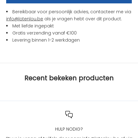
e
n
Bereikbaar voor persoonlijk advies, contacteer me via
a
info@lotenlou.be
als je vragen hebt over dit product.
c
Met liefde ingepakt
t
Gratis verzending vanaf €100
i
Levering binnen 1-2 werkdagen
e
s
b
i
j
Recent bekeken producten
L
O
T
e
n
L
O
U
HULP NODIG?
?