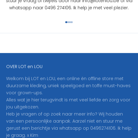
Stuur je vraag of twijfels door naar info@lotenlou.be of via
S
whatsapp naar 0496 274106. Ik help je met veel plezier.
c
h
Naar artikel 1
Naar artikel 2
Naar artikel 3
Naar artikel 4
r
i
j
f
j
e
OVER LOT en LOU
h
i
Welkom bij LOT en LOU, een online én offline store met
e
duurzame kleding, uniek speelgoed en toffe must-haves
r
voor grown-ups.
i
Alles wat je hier terugvindt is met veel liefde en zorg voor
n
jou uitgekozen.
o
Heb je vragen of op zoek naar meer info? Wij houden
p
van een persoonlijke aanpak. Aarzel niet en stuur me
o
gerust een berichtje via whatsapp op 0496274106. Ik help
n
je graag. x Kim