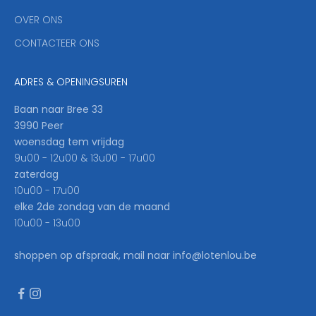
'
OVER ONS
l
CONTACTEER ONS
l
b
e
ADRES & OPENINGSUREN
t
h
Baan naar Bree 33
e
3990 Peer
f
woensdag tem vrijdag
i
9u00 - 12u00 & 13u00 - 17u00
r
zaterdag
s
10u00 - 17u00
t
elke 2de zondag van de maand
t
10u00 - 13u00
o
k
shoppen op afspraak, mail naar info@lotenlou.be
n
o
w