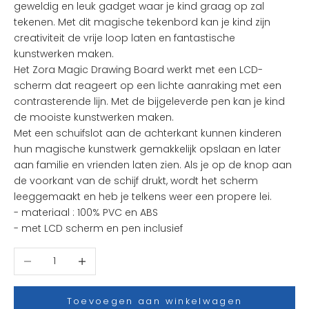
geweldig en leuk gadget waar je kind graag op zal
n
tekenen. Met dit magische tekenbord kan je kind zijn
d
creativiteit de vrije loop laten en fantastische
e
kunstwerken maken.
l
Het Zora Magic Drawing Board werkt met een LCD-
e
scherm dat reageert op een lichte aanraking met een
u
contrasterende lijn. Met de bijgeleverde pen kan je kind
k
de mooiste kunstwerken maken.
s
Met een schuifslot aan de achterkant kunnen kinderen
t
hun magische kunstwerk gemakkelijk opslaan en later
e
aan familie en vrienden laten zien. Als je op de knop aan
n
de voorkant van de schijf drukt, wordt het scherm
i
leeggemaakt en heb je telkens weer een propere lei.
e
- materiaal : 100% PVC en ABS
u
- met LCD scherm en pen inclusief
w
t
Aantal verlagen
Aantal verhogen
j
e
s
Toevoegen aan winkelwagen