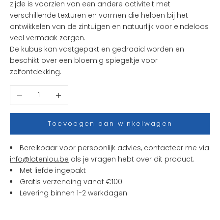
zijde is voorzien van een andere activiteit met
t
verschillende texturen en vormen die helpen bij het
e
ontwikkelen van de zintuigen en natuurlijk voor eindeloos
n
veel vermaak zorgen.
i
De kubus kan vastgepakt en gedraaid worden en
e
beschikt over een bloemig spiegeltje voor
u
zelfontdekking.
w
t
Aantal verlagen
Aantal verhogen
j
e
s
Toevoegen aan winkelwagen
e
n
Bereikbaar voor persoonlijk advies, contacteer me via
a
info@lotenlou.be
als je vragen hebt over dit product.
c
Met liefde ingepakt
t
Gratis verzending vanaf €100
i
Levering binnen 1-2 werkdagen
e
s