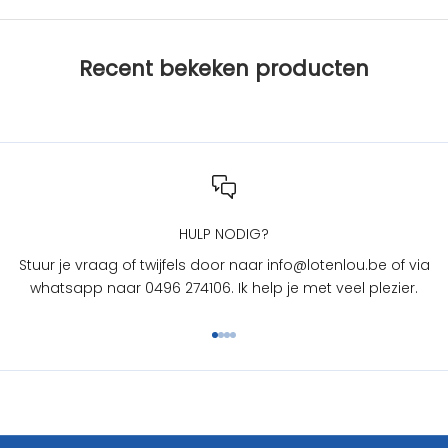
b
i
j
Recent bekeken producten
L
O
T
e
n
L
O
U
HULP NODIG?
?
Stuur je vraag of twijfels door naar info@lotenlou.be of via
S
whatsapp naar 0496 274106. Ik help je met veel plezier.
c
h
Naar artikel 1
Naar artikel 2
Naar artikel 3
Naar artikel 4
r
i
j
f
j