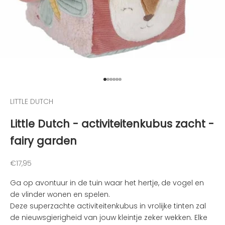
t
e
g
e
h
o
u
d
Naar artikel 1
Naar artikel 2
Naar artikel 3
Naar artikel 4
Naar artikel 5
Naar artikel 6
e
LITTLE DUTCH
n
v
Little Dutch - activiteitenkubus zacht -
a
fairy garden
n
d
e
Aanbiedingsprijs
€17,95
l
Ga op avontuur in de tuin waar het hertje, de vogel en
e
de vlinder wonen en spelen.
u
Deze superzachte activiteitenkubus in vrolijke tinten zal
k
de nieuwsgierigheid van jouw kleintje zeker wekken. Elke
s