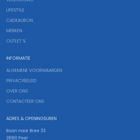
b
r
LIFESTYLE
i
CADEAUBON
e
f
MERKEN
,
OUTLET %
a
n
INFORMATIE
d
y
ALGEMENE VOORWAARDEN
o
u
PRIVACYBELEID
'
OVER ONS
l
CONTACTEER ONS
l
b
e
ADRES & OPENINGSUREN
t
h
Baan naar Bree 33
e
3990 Peer