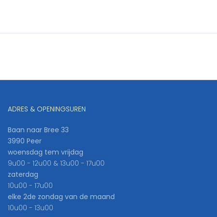
ADRES & OPENINGSUREN
Baan naar Bree 33
3990 Peer
woensdag tem vrijdag
9u00 - 12u00 & 13u00 - 17u00
zaterdag
10u00 - 17u00
elke 2de zondag van de maand
10u00 - 13u00