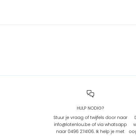
s
e
n
a
c
t
i
e
s
b
i
j
L
O
T
HULP NODIG?
e
n
Stuur je vraag of twijfels door naar
L
info@lotenlou.be of via whatsapp
w
O
naar 0496 274106. Ik help je met
oog
U