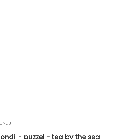
ONDJI
Londji - puzzel - tea by the sea