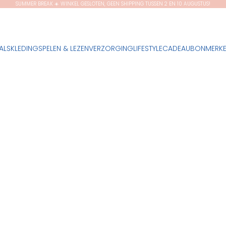
SUMMER BREAK ☀️ WINKEL GESLOTEN, GEEN SHIPPING TUSSEN 2 EN 10 AUGUSTUS!
ALS
KLEDING
SPELEN & LEZEN
VERZORGING
LIFESTYLE
CADEAUBON
MERK