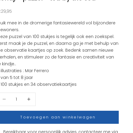
anbiedingsprijs
29,95
uik mee in de dromerige fantasiewereld vol bijzondere
ewoners.
eze puzzel van 100 stukjes is tegelijk ook een zoekspel.
erst maak je de puzzel, en daarna ga je met behulp van
e observatie kaartjes op zoek. Bedenk samen nieuwe
erhalen, en stimuleer zo de fantasie en creativiteit van
e kindje..
 illustraties : Mar Ferrero
 van 5 tot 8 jaar
 100 stukjes en 34 observatiekaartjes
antal verlagen
Aantal verhogen
Toevoegen aan winkelwagen
Bereikbaar voor persoonlijk advies, contacteer me via