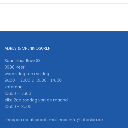
ADRES & OPENINGSUREN
Baan naar Bree 33
3990 Peer
woensdag tem vrijdag
9u00 - 12u00 & 13u00 - 17u00
zaterdag
10u00 - 17u00
elke 2de zondag van de maand
10u00 - 13u00
shoppen op afspraak, mail naar info@lotenlou.be