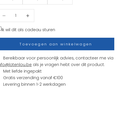
antal verlagen
Aantal verhogen
Ik wil dit als cadeau sturen
Toevoegen aan winkelwagen
Bereikbaar voor persoonlijk advies, contacteer me via
nfo@lotenlou.be
als je vragen hebt over dit product.
Met liefde ingepakt
Gratis verzending vanaf €100
Levering binnen 1-2 werkdagen