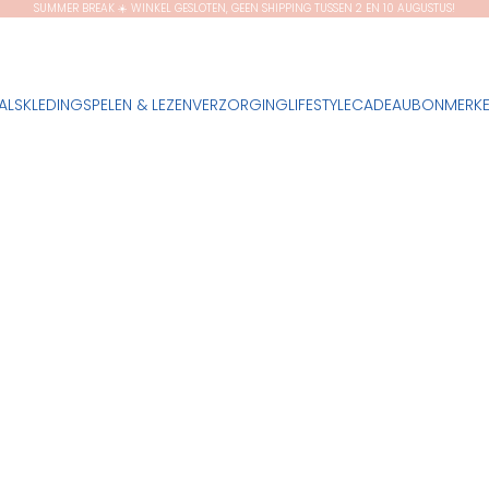
SUMMER BREAK ☀️ WINKEL GESLOTEN, GEEN SHIPPING TUSSEN 2 EN 10 AUGUSTUS!
ALS
KLEDING
SPELEN & LEZEN
VERZORGING
LIFESTYLE
CADEAUBON
MERK