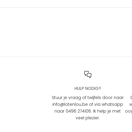
n
a
c
t
i
e
s
b
i
j
L
O
T
HULP NODIG?
e
n
Stuur je vraag of twijfels door naar
L
info@lotenlou.be of via whatsapp
w
O
naar 0496 274106. Ik help je met
oog
U
veel plezier.
?
S