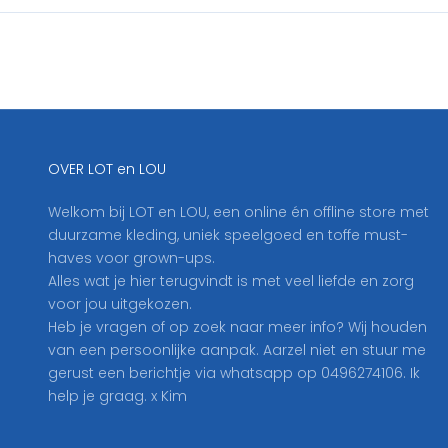
c
h
r
i
j
f
j
OVER LOT en LOU
e
h
Welkom bij LOT en LOU, een online én offline store met
i
duurzame kleding, uniek speelgoed en toffe must-
e
haves voor grown-ups.
r
Alles wat je hier terugvindt is met veel liefde en zorg
i
voor jou uitgekozen.
n
Heb je vragen of op zoek naar meer info? Wij houden
o
van een persoonlijke aanpak. Aarzel niet en stuur me
p
gerust een berichtje via whatsapp op 0496274106. Ik
o
help je graag. x Kim
n
z