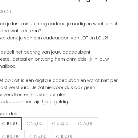
anbiedingsprijs
10,00
eb je last minute nog cadeautje nodig en weet je niet
oed wat te kiezen?
at denk je van een cadeaubon van LOT en LOU?!
ies zelf het bedrag van jouw cadeaubon!
estel, betaal en ontvang hem
onmiddellijk in jouw
ailbox
.
et op : dit is een digitale cadeaubon en wordt niet per
ost verstuurd. Je zal hiervoor dus ook geen
erzendkosten moeten betalen.
adeaubonnen zijn 1 jaar geldig.
aardes:
€ 10,00
€ 25,00
€ 50,00
€ 75,00
€ 100,00
€ 125,00
€ 150,00