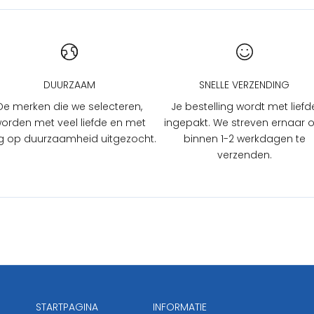
DUURZAAM
SNELLE VERZENDING
De merken die we selecteren,
Je bestelling wordt met liefd
orden met veel liefde en met
ingepakt. We streven ernaar
 op duurzaamheid uitgezocht.
binnen 1-2 werkdagen te
verzenden.
STARTPAGINA
INFORMATIE