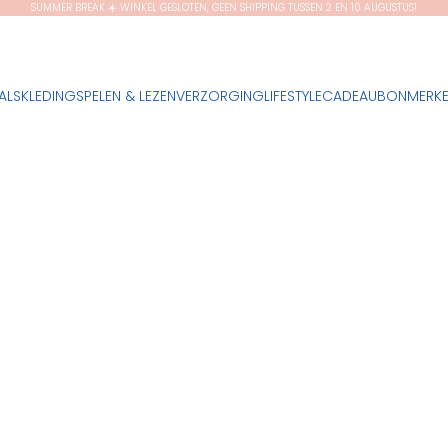
SUMMER BREAK ☀️ WINKEL GESLOTEN, GEEN SHIPPING TUSSEN 2 EN 10 AUGUSTUS!
ALS
KLEDING
SPELEN & LEZEN
VERZORGING
LIFESTYLE
CADEAUBON
MERK