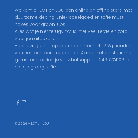
h
Welkom bij LOT en LOU, een online én offline store met
i
duurzame kleding, uniek speelgoed en toffe must-
e
haves voor grown-ups.
r
Alles wat je hier terugvindt is met veel liefde en zorg
i
voor jou uitgekozen.
n
Heb je vragen of op zoek naar meer info? Wij houden
o
van een persoonlijke aanpak. Aarzel niet en stuur me
p
gerust een berichtje via whatsapp op 0496274106. Ik
o
help je graag. x Kim
n
z
e
n
i
e
u
w
© 2026 - LOT en LOU
s
b