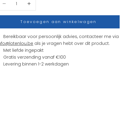
antal verlagen
Aantal verhogen
Toevoegen aan winkelwagen
Bereikbaar voor persoonlijk advies, contacteer me via
nfo@lotenlou.be
als je vragen hebt over dit product.
Met liefde ingepakt
Gratis verzending vanaf €100
Levering binnen 1-2 werkdagen