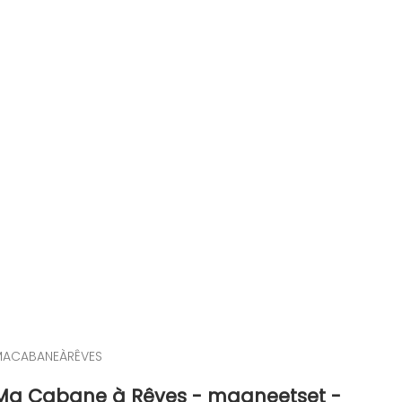
ACABANEÀRÊVES
Ma Cabane à Rêves - magneetset -