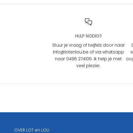
i
j
L
O
T
HULP NODIG?
e
n
Stuur je vraag of twijfels door naar
L
info@lotenlou.be of via whatsapp
w
O
naar 0496 274106. Ik help je met
oog
U
veel plezier.
?
S
c
h
r
i
j
f
j
OVER LOT en LOU
e