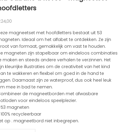
hoofdletters
anbiedingsprijs
24,00
eze magneetset met hoofdletters bestaat uit 53
agneten. Ideaal om het alfabet te ontdekken. Ze zijn
root van formaat, gemakkelijk om vast te houden.
e magneten zijn stapelbaar om eindeloos combinaties
e maken en steeds andere verhalen te verzinnen. Het
ijn kleurrijke illustraties om de creativiteit van het kind
an te wakkeren en flexibel om goed in de hand te
iggen. Daarnaast zijn ze waterproof, dus ook heel leuk
m mee in bad te nemen.
ombineer de magneetborden met afwasbare
otloden voor eindeloos speelplezier.
 53 magneten
 100% recycleerbaar
et op : magneetbord niet inbegrepen.