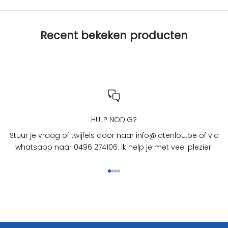
b
i
j
Recent bekeken producten
L
O
T
e
n
L
O
U
HULP NODIG?
?
Stuur je vraag of twijfels door naar info@lotenlou.be of via
S
whatsapp naar 0496 274106. Ik help je met veel plezier.
c
h
Naar artikel 1
Naar artikel 2
Naar artikel 3
Naar artikel 4
r
i
j
f
j