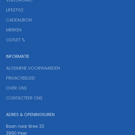
VERZORGING
b
r
LIFESTYLE
i
CADEAUBON
e
f
MERKEN
,
OUTLET %
a
n
INFORMATIE
d
y
ALGEMENE VOORWAARDEN
o
u
PRIVACYBELEID
'
OVER ONS
l
CONTACTEER ONS
l
b
e
ADRES & OPENINGSUREN
t
h
Baan naar Bree 33
e
3990 Peer