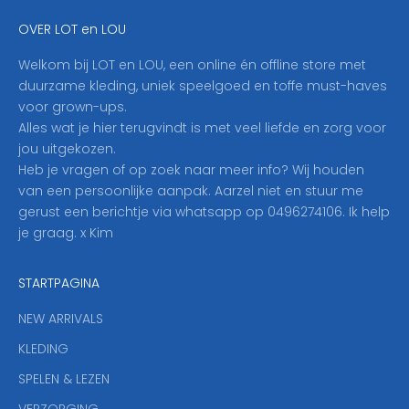
e
OVER LOT en LOU
h
i
Welkom bij LOT en LOU, een online én offline store met
e
duurzame kleding, uniek speelgoed en toffe must-haves
r
voor grown-ups.
i
Alles wat je hier terugvindt is met veel liefde en zorg voor
n
jou uitgekozen.
o
Heb je vragen of op zoek naar meer info? Wij houden
p
van een persoonlijke aanpak. Aarzel niet en stuur me
o
gerust een berichtje via whatsapp op 0496274106. Ik help
n
je graag. x Kim
z
e
STARTPAGINA
n
i
NEW ARRIVALS
e
KLEDING
u
w
SPELEN & LEZEN
s