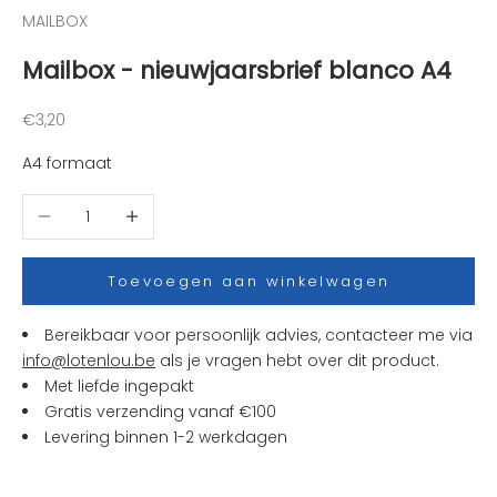
t
MAILBOX
e
Mailbox - nieuwjaarsbrief blanco A4
n
i
e
Aanbiedingsprijs
€3,20
u
A4 formaat
w
t
Aantal verlagen
Aantal verhogen
j
e
s
Toevoegen aan winkelwagen
e
n
Bereikbaar voor persoonlijk advies, contacteer me via
a
info@lotenlou.be
als je vragen hebt over dit product.
c
Met liefde ingepakt
t
Gratis verzending vanaf €100
i
Levering binnen 1-2 werkdagen
e
s