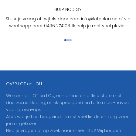
O
U
HULP NODIG?
?
Stuur je vraag of twijfels door naar info@lotenlou.be of via
S
whatsapp naar 0496 274106. Ik help je met veel plezier.
c
h
Naar artikel 1
Naar artikel 2
Naar artikel 3
Naar artikel 4
r
i
j
f
j
e
OVER LOT en LOU
h
i
Welkom bij LOT en LOU, een online én offline store met
e
duurzame kleding, uniek speelgoed en toffe must-haves
r
voor grown-ups.
i
Alles wat je hier terugvindt is met veel liefde en zorg voor
n
jou uitgekozen.
o
Heb je vragen of op zoek naar meer info? Wij houden
p