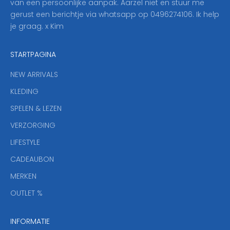
van een persoonlijke aanpak. Aarzel niet en stuur me
o
gerust een berichtje via whatsapp op 0496274106. Ik help
n
je graag. x Kim
z
e
STARTPAGINA
n
i
NEW ARRIVALS
e
KLEDING
u
w
SPELEN & LEZEN
s
VERZORGING
b
r
LIFESTYLE
i
CADEAUBON
e
f
MERKEN
,
OUTLET %
a
n
INFORMATIE
d