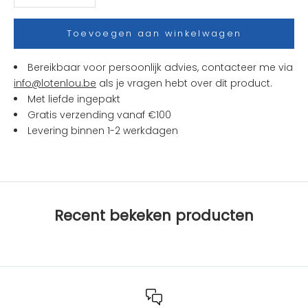
e
s
Toevoegen aan winkelwagen
e
n
Bereikbaar voor persoonlijk advies, contacteer me via
a
info@lotenlou.be
als je vragen hebt over dit product.
c
Met liefde ingepakt
t
Gratis verzending vanaf €100
i
Levering binnen 1-2 werkdagen
e
s
b
i
j
Recent bekeken producten
L
O
T
e
n
L