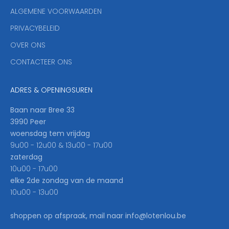
y
ALGEMENE VOORWAARDEN
o
u
PRIVACYBELEID
'
OVER ONS
l
CONTACTEER ONS
l
b
e
ADRES & OPENINGSUREN
t
h
Baan naar Bree 33
e
3990 Peer
f
woensdag tem vrijdag
i
9u00 - 12u00 & 13u00 - 17u00
r
zaterdag
s
10u00 - 17u00
t
elke 2de zondag van de maand
t
10u00 - 13u00
o
k
shoppen op afspraak, mail naar info@lotenlou.be
n