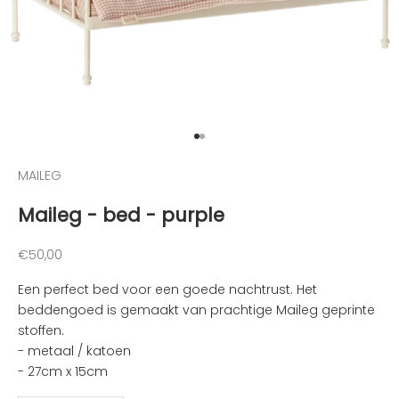
e
n
v
a
n
d
e
Naar artikel 1
Naar artikel 2
l
e
MAILEG
u
Maileg - bed - purple
k
s
t
Aanbiedingsprijs
€50,00
e
Een perfect bed voor een goede nachtrust. Het
n
beddengoed is gemaakt van prachtige Maileg geprinte
i
stoffen.
e
- metaal / katoen
u
- 27cm x 15cm
w
t