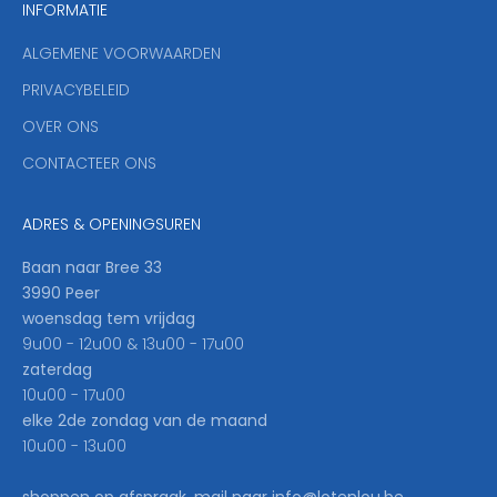
INFORMATIE
d
y
ALGEMENE VOORWAARDEN
o
u
PRIVACYBELEID
'
OVER ONS
l
CONTACTEER ONS
l
b
e
ADRES & OPENINGSUREN
t
h
Baan naar Bree 33
e
3990 Peer
f
woensdag tem vrijdag
i
9u00 - 12u00 & 13u00 - 17u00
r
zaterdag
s
10u00 - 17u00
t
elke 2de zondag van de maand
t
10u00 - 13u00
o
k