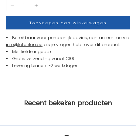
Aantal verlagen
Aantal verhogen
j
e
s
Toevoegen aan winkelwagen
e
n
Bereikbaar voor persoonlijk advies, contacteer me via
a
info@lotenlou.be
als je vragen hebt over dit product.
c
Met liefde ingepakt
t
Gratis verzending vanaf €100
i
Levering binnen 1-2 werkdagen
e
s
b
i
j
Recent bekeken producten
L
O
T
e
n