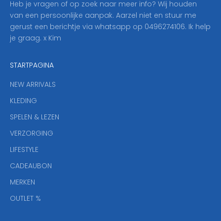
Heb je vragen of op zoek naar meer info? Wij houden
p
van een persoonlijke aanpak. Aarzel niet en stuur me
o
gerust een berichtje via whatsapp op 0496274106. Ik help
n
je graag. x Kim
z
e
STARTPAGINA
n
i
NEW ARRIVALS
e
KLEDING
u
w
SPELEN & LEZEN
s
VERZORGING
b
r
LIFESTYLE
i
CADEAUBON
e
f
MERKEN
,
OUTLET %
a
n