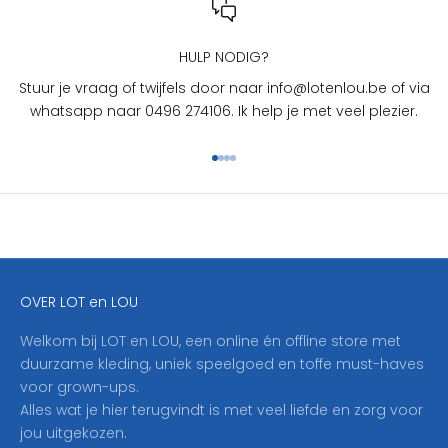
L
O
U
HULP NODIG?
?
Stuur je vraag of twijfels door naar info@lotenlou.be of via
S
whatsapp naar 0496 274106. Ik help je met veel plezier.
c
h
Naar artikel 1
Naar artikel 2
Naar artikel 3
Naar artikel 4
r
i
j
f
j
e
OVER LOT en LOU
h
i
Welkom bij LOT en LOU, een online én offline store met
e
duurzame kleding, uniek speelgoed en toffe must-haves
r
voor grown-ups.
i
Alles wat je hier terugvindt is met veel liefde en zorg voor
n
jou uitgekozen.
o