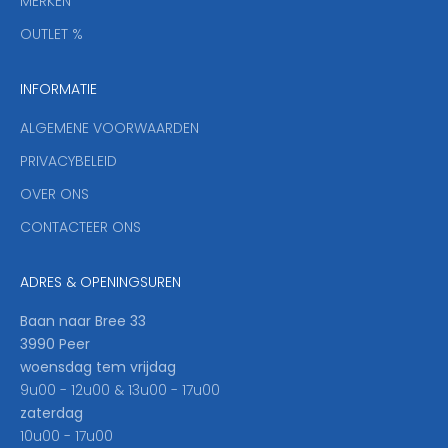
MERKEN
,
OUTLET %
a
n
INFORMATIE
d
y
ALGEMENE VOORWAARDEN
o
u
PRIVACYBELEID
'
OVER ONS
l
CONTACTEER ONS
l
b
e
ADRES & OPENINGSUREN
t
h
Baan naar Bree 33
e
3990 Peer
f
woensdag tem vrijdag
i
9u00 - 12u00 & 13u00 - 17u00
r
zaterdag
s
10u00 - 17u00