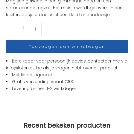
Magisch gekleed in een glimmende hoed en een
e
sprankelende rugzak. Het muisje wordt geleverd in een
u
luciferdoosje en inclusief een klein tandendoosje.
w
t
Aantal verlagen
Aantal verhogen
j
e
s
Toevoegen aan winkelwagen
e
n
Bereikbaar voor persoonlijk advies, contacteer me via
a
info@lotenlou.be
als je vragen hebt over dit product.
c
Met liefde ingepakt
t
Gratis verzending vanaf €100
i
Levering binnen 1-2 werkdagen
e
s
b
i
j
Recent bekeken producten
L
O