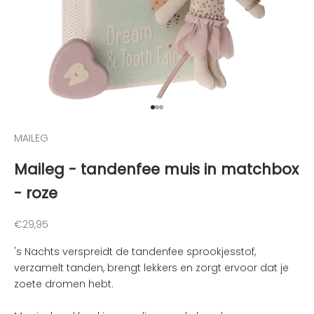
o
u
d
e
n
v
a
Naar artikel 1
Naar artikel 2
Naar artikel 3
n
MAILEG
d
e
Maileg - tandenfee muis in matchbox
l
- roze
e
u
k
Aanbiedingsprijs
€29,95
s
's Nachts verspreidt de tandenfee sprookjesstof,
t
verzamelt tanden, brengt lekkers en zorgt ervoor dat je
e
zoete dromen hebt.
n
i