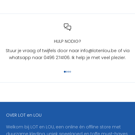
T
e
n
L
O
U
HULP NODIG?
?
Stuur je vraag of twijfels door naar info@lotenlou.be of via
S
whatsapp naar 0496 274106. Ik help je met veel plezier.
c
h
Naar artikel 1
Naar artikel 2
Naar artikel 3
Naar artikel 4
r
i
j
f
j
e
OVER LOT en LOU
h
i
Welkom bij LOT en LOU, een online én offline store met
e
duurzame kleding, uniek speelgoed en toffe must-haves