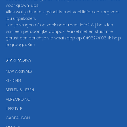
r
voor grown-ups.
i
Alles wat je hier terugvindt is met veel liefde en zorg voor
n
jou uitgekozen.
o
Heb je vragen of op zoek naar meer info? Wij houden
p
van een persoonlijke aanpak. Aarzel niet en stuur me
o
gerust een berichtje via whatsapp op 0496274106. Ik help
n
je graag. x Kim
z
e
STARTPAGINA
n
i
NEW ARRIVALS
e
KLEDING
u
w
SPELEN & LEZEN
s
VERZORGING
b
r
LIFESTYLE
i
CADEAUBON
e
f