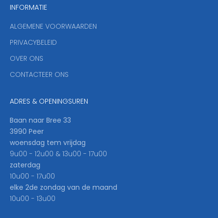
INFORMATIE
d
y
ALGEMENE VOORWAARDEN
o
u
PRIVACYBELEID
'
OVER ONS
l
CONTACTEER ONS
l
b
e
ADRES & OPENINGSUREN
t
h
Baan naar Bree 33
e
3990 Peer
f
woensdag tem vrijdag
i
9u00 - 12u00 & 13u00 - 17u00
r
zaterdag
s
10u00 - 17u00
t
elke 2de zondag van de maand
t
10u00 - 13u00
o