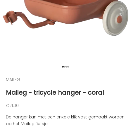
e
n
v
a
n
d
e
l
e
u
Naar artikel 1
Naar artikel 2
Naar artikel 3
Naar artikel 4
k
s
MAILEG
t
Maileg - tricycle hanger - coral
e
n
i
Aanbiedingsprijs
€21,00
e
De hanger kan met een enkele klik vast gemaakt worden
u
op het Maileg fietsje.
w