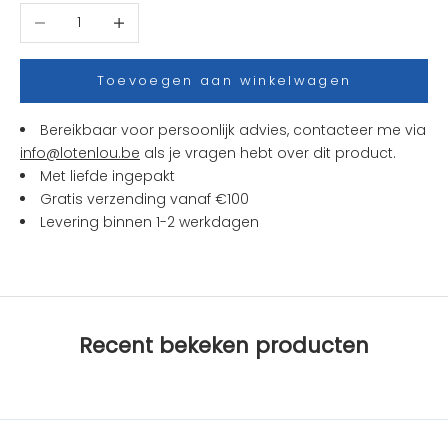
t
Aantal verlagen
Aantal verhogen
j
e
s
Toevoegen aan winkelwagen
e
n
Bereikbaar voor persoonlijk advies, contacteer me via
a
info@lotenlou.be
als je vragen hebt over dit product.
c
Met liefde ingepakt
t
Gratis verzending vanaf €100
i
Levering binnen 1-2 werkdagen
e
s
b
i
j
Recent bekeken producten
L
O
T
e
n