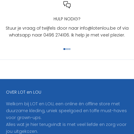
L
O
U
HULP NODIG?
?
Stuur je vraag of twijfels door naar info@lotenlou.be of via
S
whatsapp naar 0496 274106. Ik help je met veel plezier.
c
h
Naar artikel 1
Naar artikel 2
Naar artikel 3
Naar artikel 4
r
i
j
f
j
e
OVER LOT en LOU
h
i
Welkom bij LOT en LOU, een online én offline store met
e
duurzame kleding, uniek speelgoed en toffe must-haves
r
voor grown-ups.
i
Alles wat je hier terugvindt is met veel liefde en zorg voor
n
jou uitgekozen.