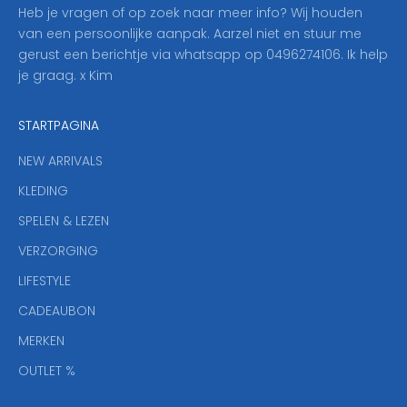
o
Heb je vragen of op zoek naar meer info? Wij houden
p
van een persoonlijke aanpak. Aarzel niet en stuur me
o
gerust een berichtje via whatsapp op 0496274106. Ik help
n
je graag. x Kim
z
e
STARTPAGINA
n
i
NEW ARRIVALS
e
KLEDING
u
w
SPELEN & LEZEN
s
VERZORGING
b
r
LIFESTYLE
i
CADEAUBON
e
f
MERKEN
,
OUTLET %
a
n