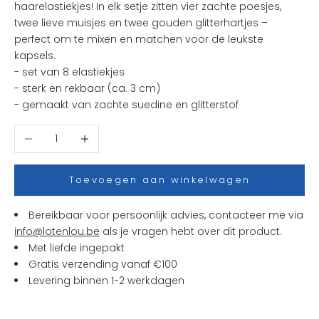
haarelastiekjes! In elk setje zitten vier zachte poesjes,
t
twee lieve muisjes en twee gouden glitterhartjes –
e
perfect om te mixen en matchen voor de leukste
n
kapsels.
i
- set van 8 elastiekjes
e
- sterk en rekbaar (ca. 3 cm)
u
- gemaakt van zachte suedine en glitterstof
w
t
Aantal verlagen
Aantal verhogen
j
e
s
Toevoegen aan winkelwagen
e
n
Bereikbaar voor persoonlijk advies, contacteer me via
a
info@lotenlou.be
als je vragen hebt over dit product.
c
Met liefde ingepakt
t
Gratis verzending vanaf €100
i
Levering binnen 1-2 werkdagen
e
s