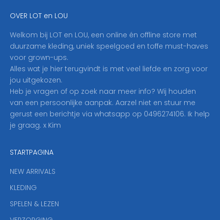
e
OVER LOT en LOU
h
i
Welkom bij LOT en LOU, een online én offline store met
e
duurzame kleding, uniek speelgoed en toffe must-haves
r
voor grown-ups.
i
Alles wat je hier terugvindt is met veel liefde en zorg voor
n
jou uitgekozen.
o
Heb je vragen of op zoek naar meer info? Wij houden
p
van een persoonlijke aanpak. Aarzel niet en stuur me
o
gerust een berichtje via whatsapp op 0496274106. Ik help
n
je graag. x Kim
z
e
STARTPAGINA
n
i
NEW ARRIVALS
e
KLEDING
u
w
SPELEN & LEZEN
s
VERZORGING