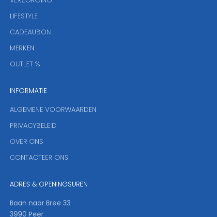
b
r
LIFESTYLE
i
CADEAUBON
e
f
MERKEN
,
OUTLET %
a
n
INFORMATIE
d
y
ALGEMENE VOORWAARDEN
o
u
PRIVACYBELEID
'
OVER ONS
l
CONTACTEER ONS
l
b
e
ADRES & OPENINGSUREN
t
h
Baan naar Bree 33
e
3990 Peer