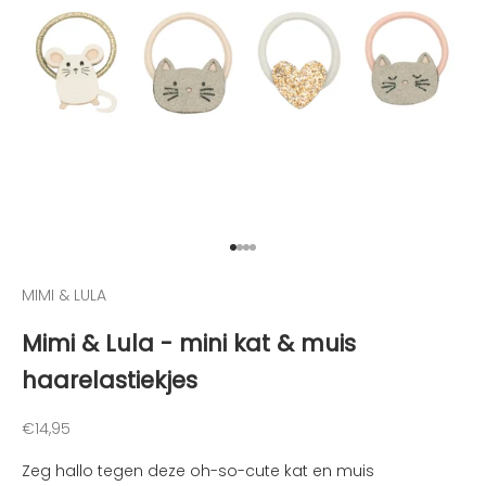
t
e
g
e
h
o
u
d
e
n
v
Naar artikel 1
Naar artikel 2
Naar artikel 3
Naar artikel 4
a
MIMI & LULA
n
d
Mimi & Lula - mini kat & muis
e
haarelastiekjes
l
e
u
Aanbiedingsprijs
€14,95
k
Zeg hallo tegen deze oh-so-cute kat en muis
s