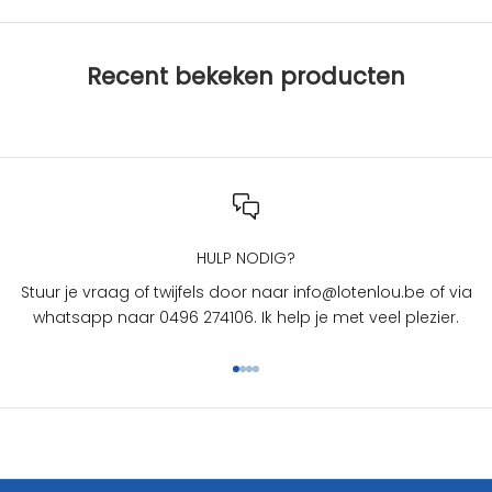
b
i
j
Recent bekeken producten
L
O
T
e
n
L
O
U
HULP NODIG?
?
Stuur je vraag of twijfels door naar info@lotenlou.be of via
S
whatsapp naar 0496 274106. Ik help je met veel plezier.
c
h
Naar artikel 1
Naar artikel 2
Naar artikel 3
Naar artikel 4
r
i
j
f
j