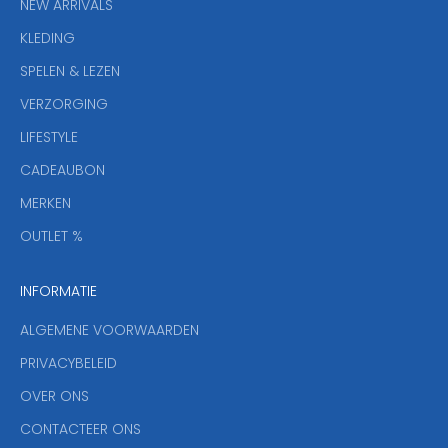
NEW ARRIVALS
e
KLEDING
u
w
SPELEN & LEZEN
s
VERZORGING
b
r
LIFESTYLE
i
CADEAUBON
e
f
MERKEN
,
OUTLET %
a
n
INFORMATIE
d
y
ALGEMENE VOORWAARDEN
o
u
PRIVACYBELEID
'
OVER ONS
l
CONTACTEER ONS
l