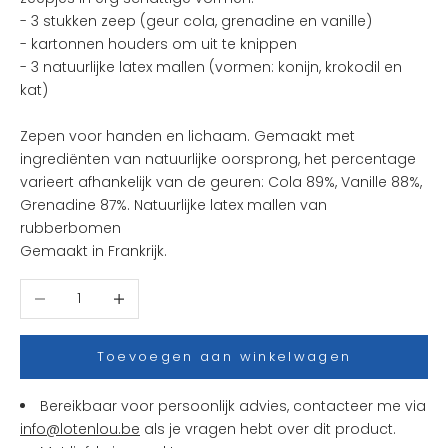
l
- 3 stukken zeep (geur cola, grenadine en vanille)
e
- kartonnen houders om uit te knippen
u
- 3 natuurlijke latex mallen (vormen: konijn, krokodil en
k
kat)
s
t
Zepen voor handen en lichaam. Gemaakt met
e
ingrediënten van natuurlijke oorsprong, het percentage
n
varieert afhankelijk van de geuren: Cola 89%, Vanille 88%,
i
Grenadine 87%. Natuurlijke latex mallen van
e
rubberbomen
u
Gemaakt in Frankrijk.
w
t
Aantal verlagen
Aantal verhogen
j
e
s
Toevoegen aan winkelwagen
e
n
Bereikbaar voor persoonlijk advies, contacteer me via
a
info@lotenlou.be
als je vragen hebt over dit product.
c