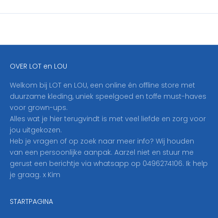
r
i
j
f
j
e
OVER LOT en LOU
h
i
Welkom bij LOT en LOU, een online én offline store met
e
duurzame kleding, uniek speelgoed en toffe must-haves
r
voor grown-ups.
i
Alles wat je hier terugvindt is met veel liefde en zorg voor
n
jou uitgekozen.
o
Heb je vragen of op zoek naar meer info? Wij houden
p
van een persoonlijke aanpak. Aarzel niet en stuur me
o
gerust een berichtje via whatsapp op 0496274106. Ik help
n
je graag. x Kim
z
e
STARTPAGINA
n
i