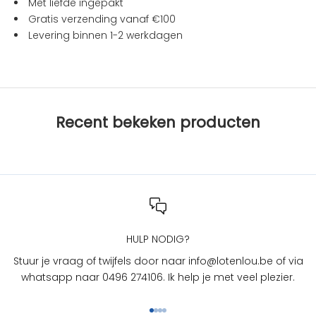
Met liefde ingepakt
t
Gratis verzending vanaf €100
i
Levering binnen 1-2 werkdagen
e
s
b
i
j
Recent bekeken producten
L
O
T
e
n
L
O
U
HULP NODIG?
?
Stuur je vraag of twijfels door naar info@lotenlou.be of via
S
whatsapp naar 0496 274106. Ik help je met veel plezier.
c
h
Naar artikel 1
Naar artikel 2
Naar artikel 3
Naar artikel 4