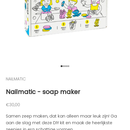
h
o
o
g
t
e
g
e
h
o
Naar artikel 1
Naar artikel 2
Naar artikel 3
Naar artikel 4
Naar artikel 5
u
d
NAILMATIC
e
Nailmatic - soap maker
n
v
a
Aanbiedingsprijs
€30,00
n
Samen zeep maken, dat kan alleen maar leuk zijn!
Ga
d
aan de slag met deze DIY kit en maak de heerlijkste
e
zeepjes in erg schattige vormen.