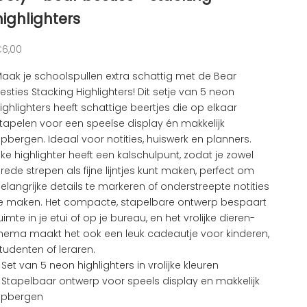
highlighters
anbiedingsprijs
6,00
aak je schoolspullen extra schattig met de Bear
esties Stacking Highlighters! Dit setje van 5 neon
ighlighters heeft schattige beertjes die op elkaar
tapelen voor een speelse display én makkelijk
pbergen. Ideaal voor notities, huiswerk en planners.
lke highlighter heeft een kalschulpunt, zodat je zowel
rede strepen als fijne lijntjes kunt maken, perfect om
elangrijke details te markeren of onderstreepte notities
e maken. Het compacte, stapelbare ontwerp bespaart
uimte in je etui of op je bureau, en het vrolijke dieren-
hema maakt het ook een leuk cadeautje voor kinderen,
tudenten of leraren.
 Set van 5 neon highlighters in vrolijke kleuren
 Stapelbaar ontwerp voor speels display en makkelijk
opbergen