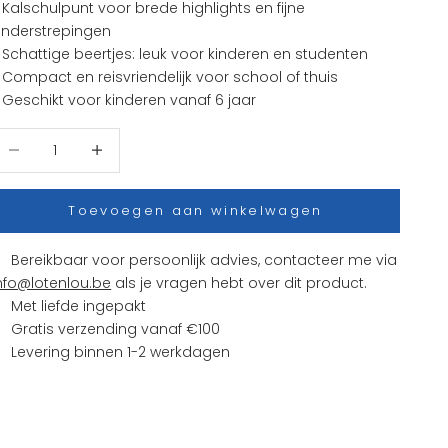
 Kalschulpunt voor brede highlights en fijne
nderstrepingen
 Schattige beertjes: leuk voor kinderen en studenten
 Compact en reisvriendelijk voor school of thuis
 Geschikt voor kinderen vanaf 6 jaar
antal verlagen
Aantal verhogen
Toevoegen aan winkelwagen
Bereikbaar voor persoonlijk advies, contacteer me via
nfo@lotenlou.be
als je vragen hebt over dit product.
Met liefde ingepakt
Gratis verzending vanaf €100
Levering binnen 1-2 werkdagen