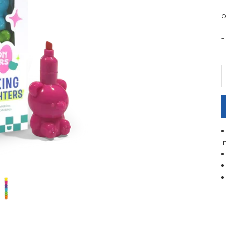
-
o
-
-
-
A
i