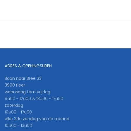
ADRES & OPENINGSUREN
Baan naar Bree 33
3990 Peer
woensdag tem vrijdag
9u00 - 12u00 & 13u00 - 17u00
zaterdag
10u00 - 17u00
elke 2de zondag van de maand
10u00 - 13u00