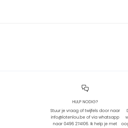
s
e
n
a
c
t
i
e
s
b
i
j
L
O
T
HULP NODIG?
e
n
Stuur je vraag of twijfels door naar
L
info@lotenlou.be of via whatsapp
w
O
naar 0496 274106. Ik help je met
oog
U