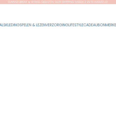
SUMMER BREAK ☀️ WINKEL GESLOTEN, GEEN SHIPPING TUSSEN 2 EN 10 AUGUSTUS!
ALS
KLEDING
SPELEN & LEZEN
VERZORGING
LIFESTYLE
CADEAUBON
MERK