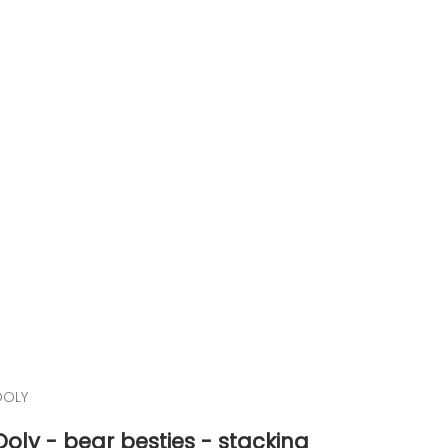
OOLY
Ooly - bear besties - stacking