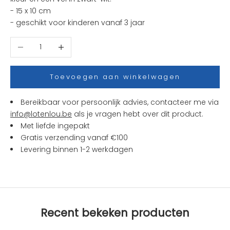
e
- 15 x 10 cm
u
- g
eschikt voor kinderen vanaf 3 jaar
w
t
Aantal verlagen
Aantal verhogen
j
e
s
Toevoegen aan winkelwagen
e
n
Bereikbaar voor persoonlijk advies, contacteer me via
a
info@lotenlou.be
als je vragen hebt over dit product.
c
Met liefde ingepakt
t
Gratis verzending vanaf €100
i
Levering binnen 1-2 werkdagen
e
s
b
i
j
Recent bekeken producten
L
O