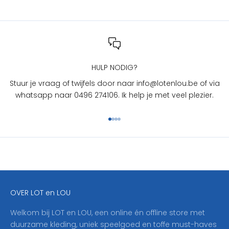
T
e
n
L
O
U
HULP NODIG?
?
Stuur je vraag of twijfels door naar info@lotenlou.be of via
S
whatsapp naar 0496 274106. Ik help je met veel plezier.
c
h
Naar artikel 1
Naar artikel 2
Naar artikel 3
Naar artikel 4
r
i
j
f
j
e
OVER LOT en LOU
h
i
Welkom bij LOT en LOU, een online én offline store met
e
duurzame kleding, uniek speelgoed en toffe must-haves