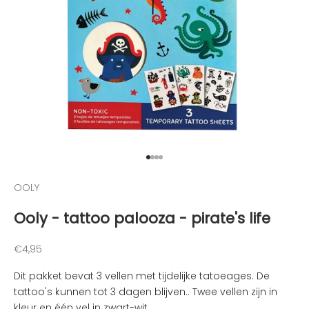
o
u
d
e
n
v
a
n
d
e
Naar artikel 1
Naar artikel 2
Naar artikel 3
Naar artikel 4
l
e
OOLY
u
Ooly - tattoo palooza - pirate's life
k
s
t
Aanbiedingsprijs
€4,95
e
Dit pakket bevat 3 vellen met tijdelijke tatoeages. De
n
tattoo's kunnen tot 3 dagen blijven..
Twee vellen zijn in
i
kleur en één vel in zwart-wit.