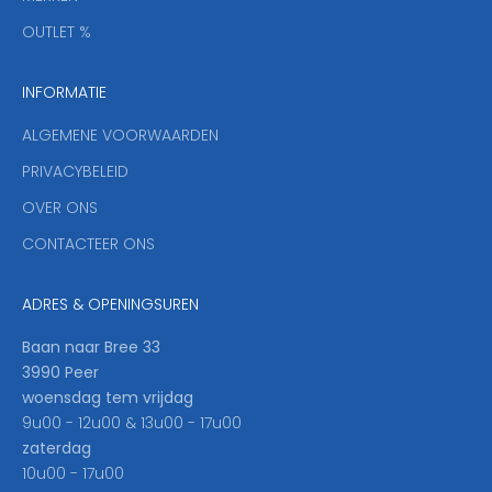
,
OUTLET %
a
n
INFORMATIE
d
y
ALGEMENE VOORWAARDEN
o
u
PRIVACYBELEID
'
OVER ONS
l
CONTACTEER ONS
l
b
e
ADRES & OPENINGSUREN
t
h
Baan naar Bree 33
e
3990 Peer
f
woensdag tem vrijdag
i
9u00 - 12u00 & 13u00 - 17u00
r
zaterdag
s
10u00 - 17u00