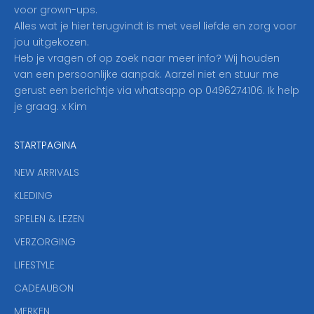
r
voor grown-ups.
i
Alles wat je hier terugvindt is met veel liefde en zorg voor
n
jou uitgekozen.
o
Heb je vragen of op zoek naar meer info? Wij houden
p
van een persoonlijke aanpak. Aarzel niet en stuur me
o
gerust een berichtje via whatsapp op 0496274106. Ik help
n
je graag. x Kim
z
e
STARTPAGINA
n
i
NEW ARRIVALS
e
KLEDING
u
w
SPELEN & LEZEN
s
VERZORGING
b
r
LIFESTYLE
i
CADEAUBON
e
f
MERKEN