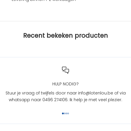
e
s
b
i
j
Recent bekeken producten
L
O
T
e
n
L
O
U
HULP NODIG?
?
Stuur je vraag of twijfels door naar info@lotenlou.be of via
S
whatsapp naar 0496 274106. Ik help je met veel plezier.
c
h
Naar artikel 1
Naar artikel 2
Naar artikel 3
Naar artikel 4
r
i
j