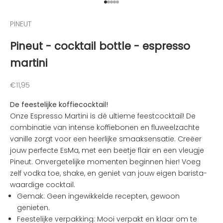
o
Naar artikel 1
Naar artikel 2
Naar artikel 3
Naar artikel 4
Naar artikel 5
g
PINEUT
t
e
Pineut - cocktail bottle - espresso
g
martini
e
h
o
Aanbiedingsprijs
€11,95
u
De feestelijke koffiecocktail!
d
Onze Espresso Martini is dé ultieme feestcocktail! De
e
combinatie van intense koffiebonen en fluweelzachte
n
vanille zorgt voor een heerlijke smaaksensatie. Creëer
v
jouw perfecte EsMa, met een beetje flair en een vleugje
a
Pineut. Onvergetelijke momenten beginnen hier! Voeg
n
zelf vodka toe, shake, en geniet van jouw eigen barista-
d
waardige cocktail.
e
Gemak: Geen ingewikkelde recepten, gewoon
l
genieten.
e
Feestelijke verpakking: Mooi verpakt en klaar om te
u