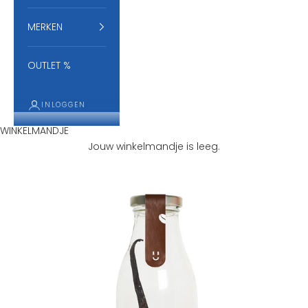
MERKEN
OUTLET %
N
I
INLOGGEN
E
WINKELMANDJE
Jouw winkelmandje is leeg.
U
W
S
B
R
I
E