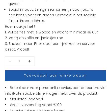
geven.
k
Social impact: Een genietmomentje voor jou... is
s
een kans voor een ander! Gemaakt ​in het sociale
t
Pineut Productiehuis.
e
Hoe maak je het?
n
1. Vul de fles met je wodka en wacht minimaal 48 uur.
i
2. Voeg de koffie en ijsblokjes toe.
e
3. Shaken maar! Filter door een fijne zeef en serveer
u
direct. Proost!
w
t
Aantal verlagen
Aantal verhogen
j
e
s
Toevoegen aan winkelwagen
e
n
Bereikbaar voor persoonlijk advies, contacteer me via
a
info@lotenlou.be
als je vragen hebt over dit product.
c
Met liefde ingepakt
t
Gratis verzending vanaf €100
i
Levering binnen 1-2 werkdagen