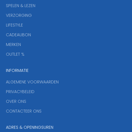
w
SPELEN & LEZEN
s
VERZORGING
b
r
LIFESTYLE
i
CADEAUBON
e
f
MERKEN
,
OUTLET %
a
n
INFORMATIE
d
y
ALGEMENE VOORWAARDEN
o
u
PRIVACYBELEID
'
OVER ONS
l
CONTACTEER ONS
l
b
e
ADRES & OPENINGSUREN
t