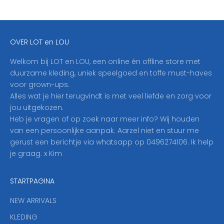
f
j
e
OVER LOT en LOU
h
i
Welkom bij LOT en LOU, een online én offline store met
e
duurzame kleding, uniek speelgoed en toffe must-haves
r
voor grown-ups.
i
Alles wat je hier terugvindt is met veel liefde en zorg voor
n
jou uitgekozen.
o
Heb je vragen of op zoek naar meer info? Wij houden
p
van een persoonlijke aanpak. Aarzel niet en stuur me
o
gerust een berichtje via whatsapp op 0496274106. Ik help
n
je graag. x Kim
z
e
STARTPAGINA
n
i
NEW ARRIVALS
e
KLEDING
u