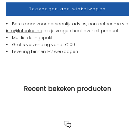
s
Toevoegen aan winkelwagen
e
n
Bereikbaar voor persoonlijk advies, contacteer me via
a
info@lotenlou.be
als je vragen hebt over dit product.
c
Met liefde ingepakt
t
Gratis verzending vanaf €100
i
Levering binnen 1-2 werkdagen
e
s
b
i
j
Recent bekeken producten
L
O
T
e
n
L
O