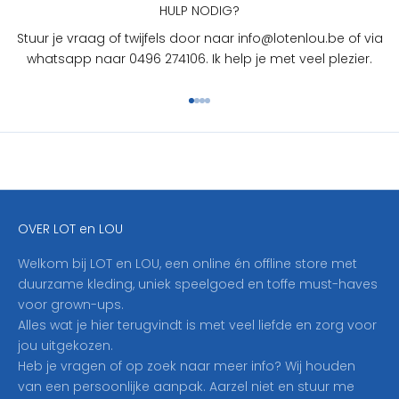
U
HULP NODIG?
?
Stuur je vraag of twijfels door naar info@lotenlou.be of via
S
whatsapp naar 0496 274106. Ik help je met veel plezier.
c
h
Naar artikel 1
Naar artikel 2
Naar artikel 3
Naar artikel 4
r
i
j
f
j
e
OVER LOT en LOU
h
i
Welkom bij LOT en LOU, een online én offline store met
e
duurzame kleding, uniek speelgoed en toffe must-haves
r
voor grown-ups.
i
Alles wat je hier terugvindt is met veel liefde en zorg voor
n
jou uitgekozen.
o
Heb je vragen of op zoek naar meer info? Wij houden
p
van een persoonlijke aanpak. Aarzel niet en stuur me
o