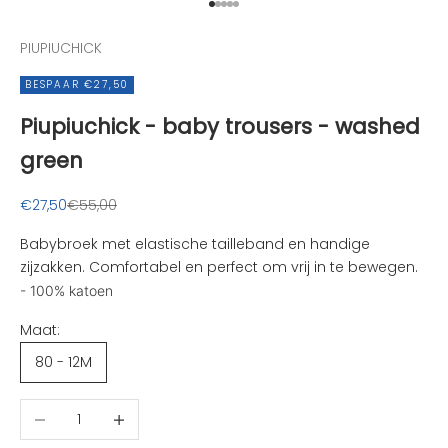
v
Naar artikel 1
Naar artikel 2
Naar artikel 3
Naar artikel 4
Naar artikel 5
a
PIUPIUCHICK
n
d
BESPAAR €27,50
e
Piupiuchick - baby trousers - washed
l
e
green
u
k
Aanbiedingsprijs
Normale prijs
€27,50
€55,00
s
t
Babybroek met elastische tailleband en handige
e
zijzakken. Comfortabel en perfect om vrij in te bewegen.
n
- 100% katoen
i
Maat:
e
u
80 - 12M
w
t
Aantal verlagen
Aantal verhogen
j
e