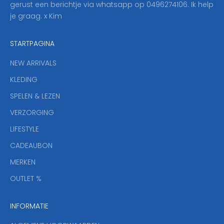
gerust een berichtje via whatsapp op 0496274106. Ik help
n
je graag. x Kim
z
e
STARTPAGINA
n
i
NEW ARRIVALS
e
KLEDING
u
w
SPELEN & LEZEN
s
VERZORGING
b
r
LIFESTYLE
i
CADEAUBON
e
f
MERKEN
,
OUTLET %
a
n
INFORMATIE
d
y