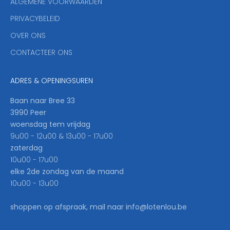
ALGEMENE VOORWAARDEN
o
u
PRIVACYBELEID
'
OVER ONS
l
CONTACTEER ONS
l
b
e
ADRES & OPENINGSUREN
t
h
Baan naar Bree 33
e
3990 Peer
f
woensdag tem vrijdag
i
9u00 - 12u00 & 13u00 - 17u00
r
zaterdag
s
10u00 - 17u00
t
elke 2de zondag van de maand
t
10u00 - 13u00
o
k
shoppen op afspraak, mail naar info@lotenlou.be
n