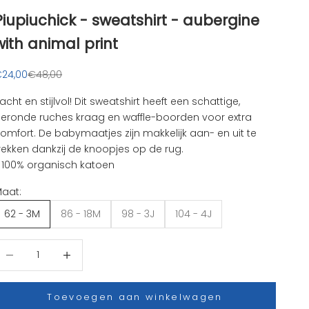
Piupiuchick - sweatshirt - aubergine
with animal print
anbiedingsprijs
Normale prijs
24,00
€48,00
acht en stijlvol! Dit sweatshirt heeft een schattige,
eronde ruches kraag en waffle-boorden voor extra
omfort. De babymaatjes zijn makkelijk aan- en uit te
rekken dankzij de knoopjes op de rug.
 100% organisch katoen
aat:
62 - 3M
86 - 18M
98 - 3J
104 - 4J
antal verlagen
Aantal verhogen
Toevoegen aan winkelwagen