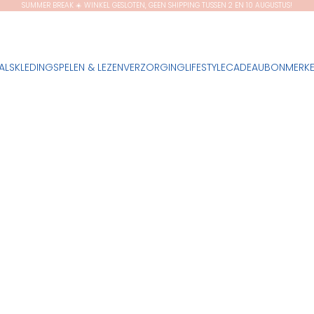
SUMMER BREAK ☀️ WINKEL GESLOTEN, GEEN SHIPPING TUSSEN 2 EN 10 AUGUSTUS!
ALS
KLEDING
SPELEN & LEZEN
VERZORGING
LIFESTYLE
CADEAUBON
MERK