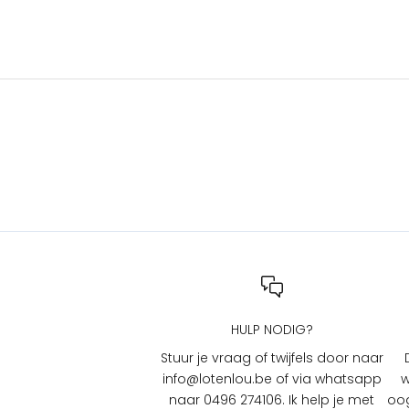
s
e
n
a
c
t
i
e
s
b
i
j
L
O
T
HULP NODIG?
e
n
Stuur je vraag of twijfels door naar
L
info@lotenlou.be of via whatsapp
w
O
naar 0496 274106. Ik help je met
oog