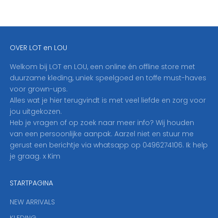
j
f
j
e
OVER LOT en LOU
h
i
Welkom bij LOT en LOU, een online én offline store met
e
duurzame kleding, uniek speelgoed en toffe must-haves
r
voor grown-ups.
i
Alles wat je hier terugvindt is met veel liefde en zorg voor
n
jou uitgekozen.
o
Heb je vragen of op zoek naar meer info? Wij houden
p
van een persoonlijke aanpak. Aarzel niet en stuur me
o
gerust een berichtje via whatsapp op 0496274106. Ik help
n
je graag. x Kim
z
e
STARTPAGINA
n
i
NEW ARRIVALS
e