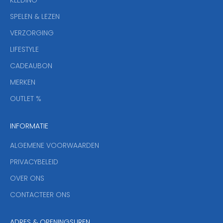
KLEDING
u
w
SPELEN & LEZEN
s
VERZORGING
b
r
LIFESTYLE
i
CADEAUBON
e
f
MERKEN
,
OUTLET %
a
n
INFORMATIE
d
y
ALGEMENE VOORWAARDEN
o
u
PRIVACYBELEID
'
OVER ONS
l
CONTACTEER ONS
l
b
e
ADRES & OPENINGSUREN