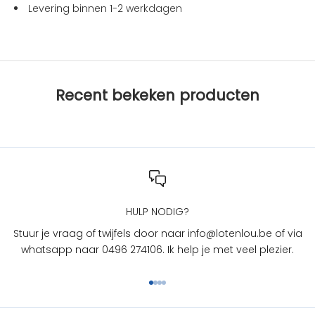
i
Levering binnen 1-2 werkdagen
e
s
b
i
j
Recent bekeken producten
L
O
T
e
n
L
O
U
HULP NODIG?
?
Stuur je vraag of twijfels door naar info@lotenlou.be of via
S
whatsapp naar 0496 274106. Ik help je met veel plezier.
c
h
Naar artikel 1
Naar artikel 2
Naar artikel 3
Naar artikel 4
r
i