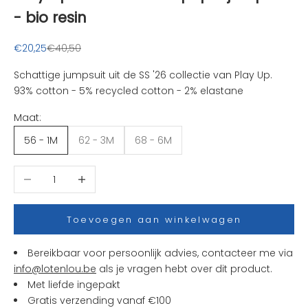
u
- bio resin
k
s
Aanbiedingsprijs
Normale prijs
€20,25
€40,50
t
e
Schattige jumpsuit uit de SS '26 collectie van Play Up.
n
93% cotton - 5% recycled cotton - 2% elastane
i
Maat:
e
u
56 - 1M
62 - 3M
68 - 6M
w
t
Aantal verlagen
Aantal verhogen
j
e
s
Toevoegen aan winkelwagen
e
n
Bereikbaar voor persoonlijk advies, contacteer me via
a
info@lotenlou.be
als je vragen hebt over dit product.
c
Met liefde ingepakt
t
Gratis verzending vanaf €100