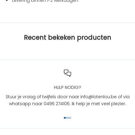
Levering binnen 1-2 werkdagen
e
s
b
i
j
Recent bekeken producten
L
O
T
e
n
L
O
U
HULP NODIG?
?
Stuur je vraag of twijfels door naar info@lotenlou.be of via
S
whatsapp naar 0496 274106. Ik help je met veel plezier.
c
h
Naar artikel 1
Naar artikel 2
Naar artikel 3
Naar artikel 4
r
i