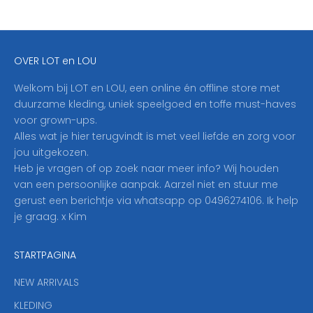
j
f
j
e
OVER LOT en LOU
h
i
Welkom bij LOT en LOU, een online én offline store met
e
duurzame kleding, uniek speelgoed en toffe must-haves
r
voor grown-ups.
i
Alles wat je hier terugvindt is met veel liefde en zorg voor
n
jou uitgekozen.
o
Heb je vragen of op zoek naar meer info? Wij houden
p
van een persoonlijke aanpak. Aarzel niet en stuur me
o
gerust een berichtje via whatsapp op 0496274106. Ik help
n
je graag. x Kim
z
e
STARTPAGINA
n
i
NEW ARRIVALS
e
KLEDING
u