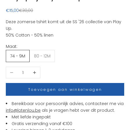
u
k
Aanbiedingsprijs
Normale prijs
€15,00
€30,00
s
t
Deze zomerse tshirt komt uit de SS '26 collectie van Play
e
Up.
n
50% Cotton - 50% linen
i
Maat:
e
u
74 - 9M
80 - 12M
w
t
Aantal verlagen
Aantal verhogen
j
e
s
Toevoegen aan winkelwagen
e
n
Bereikbaar voor persoonlijk advies, contacteer me via
a
info@lotenlou.be
als je vragen hebt over dit product.
c
Met liefde ingepakt
t
Gratis verzending vanaf €100
i