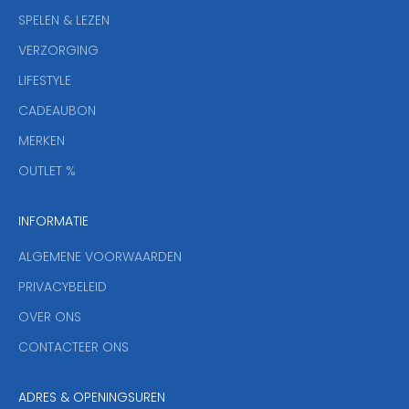
w
SPELEN & LEZEN
s
VERZORGING
b
r
LIFESTYLE
i
CADEAUBON
e
f
MERKEN
,
OUTLET %
a
n
INFORMATIE
d
y
ALGEMENE VOORWAARDEN
o
u
PRIVACYBELEID
'
OVER ONS
l
CONTACTEER ONS
l
b
e
ADRES & OPENINGSUREN