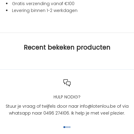
t
Gratis verzending vanaf €100
i
Levering binnen 1-2 werkdagen
e
s
b
i
j
Recent bekeken producten
L
O
T
e
n
L
O
U
HULP NODIG?
?
Stuur je vraag of twijfels door naar info@lotenlou.be of via
S
whatsapp naar 0496 274106. Ik help je met veel plezier.
c
h
Naar artikel 1
Naar artikel 2
Naar artikel 3
Naar artikel 4
r