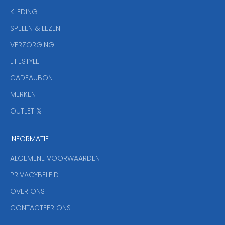
e
KLEDING
u
w
SPELEN & LEZEN
s
VERZORGING
b
r
LIFESTYLE
i
CADEAUBON
e
f
MERKEN
,
OUTLET %
a
n
INFORMATIE
d
y
ALGEMENE VOORWAARDEN
o
u
PRIVACYBELEID
'
OVER ONS
l
CONTACTEER ONS
l
b