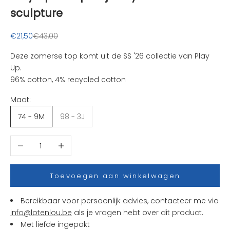
e
sculpture
u
k
Aanbiedingsprijs
Normale prijs
€21,50
€43,00
s
t
Deze zomerse top komt uit de SS '26 collectie van Play
e
Up.
n
96% cotton, 4% recycled cotton
i
Maat:
e
u
74 - 9M
98 - 3J
w
t
Aantal verlagen
Aantal verhogen
j
e
s
Toevoegen aan winkelwagen
e
n
Bereikbaar voor persoonlijk advies, contacteer me via
a
info@lotenlou.be
als je vragen hebt over dit product.
c
Met liefde ingepakt