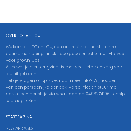
i
j
f
j
e
OVER LOT en LOU
h
i
Welkom bij LOT en LOU, een online én offline store met
e
duurzame kleding, uniek speelgoed en toffe must-haves
r
voor grown-ups.
i
Alles wat je hier terugvindt is met veel liefde en zorg voor
n
jou uitgekozen.
o
Heb je vragen of op zoek naar meer info? Wij houden
p
van een persoonlijke aanpak. Aarzel niet en stuur me
o
gerust een berichtje via whatsapp op 0496274106. Ik help
n
je graag. x Kim
z
e
STARTPAGINA
n
i
NEW ARRIVALS