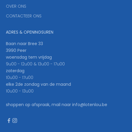
'
OVER ONS
l
CONTACTEER ONS
l
b
e
ADRES & OPENINGSUREN
t
h
Baan naar Bree 33
e
3990 Peer
f
woensdag tem vrijdag
i
9u00 - 12u00 & 13u00 - 17u00
r
zaterdag
s
10u00 - 17u00
t
elke 2de zondag van de maand
t
10u00 - 13u00
o
k
shoppen op afspraak, mail naar info@lotenlou.be
n
o
w
.