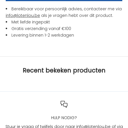
n
Bereikbaar voor persoonlijk advies, contacteer me via
a
info@lotenlou.be
als je vragen hebt over dit product.
c
Met liefde ingepakt
t
Gratis verzending vanaf €100
i
Levering binnen 1-2 werkdagen
e
s
b
i
j
Recent bekeken producten
L
O
T
e
n
L
O
U
HULP NODIG?
?
Stuur je vraag of twijfels door naar info@lotenlou.be of via