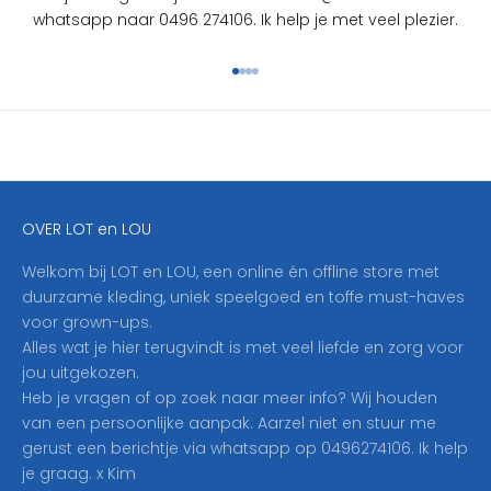
S
whatsapp naar 0496 274106. Ik help je met veel plezier.
c
h
Naar artikel 1
Naar artikel 2
Naar artikel 3
Naar artikel 4
r
i
j
f
j
e
OVER LOT en LOU
h
i
Welkom bij LOT en LOU, een online én offline store met
e
duurzame kleding, uniek speelgoed en toffe must-haves
r
voor grown-ups.
i
Alles wat je hier terugvindt is met veel liefde en zorg voor
n
jou uitgekozen.
o
Heb je vragen of op zoek naar meer info? Wij houden
p
van een persoonlijke aanpak. Aarzel niet en stuur me
o
gerust een berichtje via whatsapp op 0496274106. Ik help
n
je graag. x Kim
z