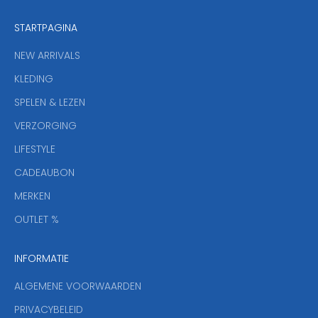
e
STARTPAGINA
n
i
NEW ARRIVALS
e
KLEDING
u
w
SPELEN & LEZEN
s
VERZORGING
b
r
LIFESTYLE
i
CADEAUBON
e
f
MERKEN
,
OUTLET %
a
n
INFORMATIE
d
y
ALGEMENE VOORWAARDEN
o
u
PRIVACYBELEID