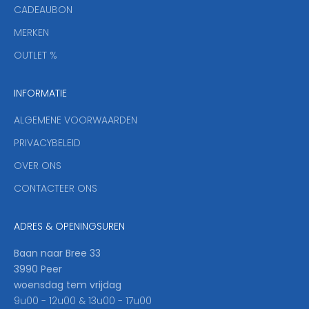
CADEAUBON
e
f
MERKEN
,
OUTLET %
a
n
INFORMATIE
d
y
ALGEMENE VOORWAARDEN
o
u
PRIVACYBELEID
'
OVER ONS
l
CONTACTEER ONS
l
b
e
ADRES & OPENINGSUREN
t
h
Baan naar Bree 33
e
3990 Peer
f
woensdag tem vrijdag
i
9u00 - 12u00 & 13u00 - 17u00