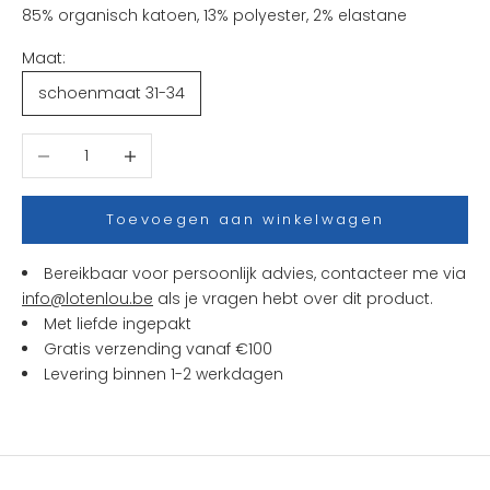
n
85% organisch katoen, 13% polyester, 2% elastane
i
Maat:
e
u
schoenmaat 31-34
w
t
Aantal verlagen
Aantal verhogen
j
e
s
Toevoegen aan winkelwagen
e
n
Bereikbaar voor persoonlijk advies, contacteer me via
a
info@lotenlou.be
als je vragen hebt over dit product.
c
Met liefde ingepakt
t
Gratis verzending vanaf €100
i
Levering binnen 1-2 werkdagen
e
s
b
i
j