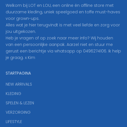
i
Welkom bij LOT en LOU, een online én offline store met
e
duurzame kleding, uniek speelgoed en toffe must-haves
r
voor grown-ups.
i
Alles wat je hier terugvindt is met veel liefde en zorg voor
n
jou uitgekozen.
o
Heb je vragen of op zoek naar meer info? Wij houden
p
van een persoonlijke aanpak. Aarzel niet en stuur me
o
gerust een berichtje via whatsapp op 0496274106. Ik help
n
je graag. x Kim
z
e
STARTPAGINA
n
i
NEW ARRIVALS
e
KLEDING
u
w
SPELEN & LEZEN
s
VERZORGING
b
r
LIFESTYLE
i