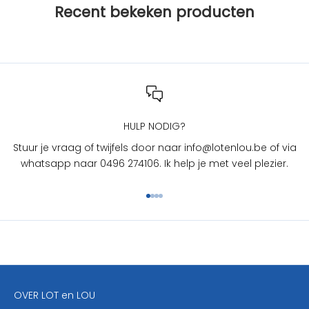
Recent bekeken producten
L
O
T
e
n
L
O
U
HULP NODIG?
?
Stuur je vraag of twijfels door naar info@lotenlou.be of via
S
whatsapp naar 0496 274106. Ik help je met veel plezier.
c
h
Naar artikel 1
Naar artikel 2
Naar artikel 3
Naar artikel 4
r
i
j
f
j
e
OVER LOT en LOU
h