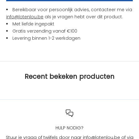
n
Bereikbaar voor persoonlijk advies, contacteer me via
a
info@lotenlou.be
als je vragen hebt over dit product.
c
Met liefde ingepakt
t
Gratis verzending vanaf €100
i
Levering binnen 1-2 werkdagen
e
s
b
i
j
Recent bekeken producten
L
O
T
e
n
L
O
U
HULP NODIG?
?
Stuur je vraag of twijfels door naar info@lotenlou.be of via