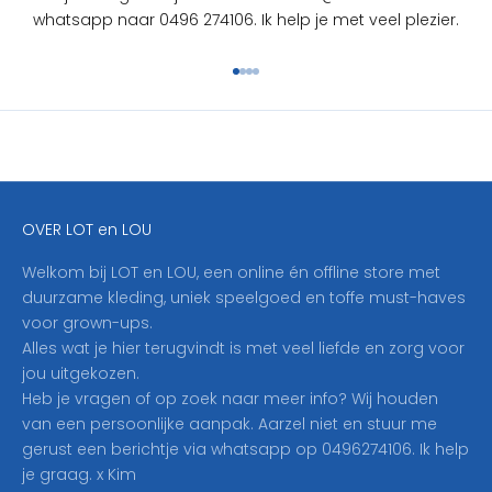
S
whatsapp naar 0496 274106. Ik help je met veel plezier.
c
h
Naar artikel 1
Naar artikel 2
Naar artikel 3
Naar artikel 4
r
i
j
f
j
e
OVER LOT en LOU
h
i
Welkom bij LOT en LOU, een online én offline store met
e
duurzame kleding, uniek speelgoed en toffe must-haves
r
voor grown-ups.
i
Alles wat je hier terugvindt is met veel liefde en zorg voor
n
jou uitgekozen.
o
Heb je vragen of op zoek naar meer info? Wij houden
p
van een persoonlijke aanpak. Aarzel niet en stuur me
o
gerust een berichtje via whatsapp op 0496274106. Ik help
n
je graag. x Kim
z