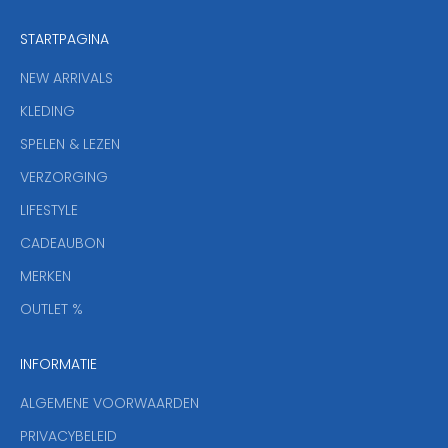
e
STARTPAGINA
n
i
NEW ARRIVALS
e
KLEDING
u
w
SPELEN & LEZEN
s
VERZORGING
b
r
LIFESTYLE
i
CADEAUBON
e
f
MERKEN
,
OUTLET %
a
n
INFORMATIE
d
y
ALGEMENE VOORWAARDEN
o
u
PRIVACYBELEID