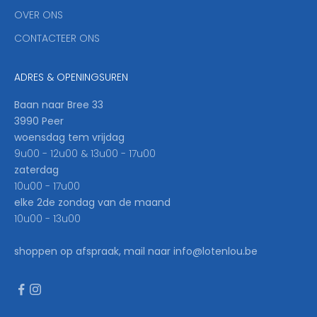
'
OVER ONS
l
CONTACTEER ONS
l
b
e
ADRES & OPENINGSUREN
t
h
Baan naar Bree 33
e
3990 Peer
f
woensdag tem vrijdag
i
9u00 - 12u00 & 13u00 - 17u00
r
zaterdag
s
10u00 - 17u00
t
elke 2de zondag van de maand
t
10u00 - 13u00
o
k
shoppen op afspraak, mail naar info@lotenlou.be
n
o
w
.