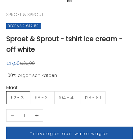
n
Naar artikel 1
Naar artikel 2
Naar artikel 3
d
SPROET & SPROUT
e
l
BESPAAR €17,50
e
Sproet & Sprout - tshirt ice cream -
u
k
off white
s
t
Aanbiedingsprijs
Normale prijs
€17,50
€35,00
e
n
100% organisch katoen
i
Maat:
e
u
92 - 2J
98 - 3J
104 - 4J
128 - 8J
w
t
Aantal verlagen
Aantal verhogen
j
e
s
Toevoegen aan winkelwagen
e