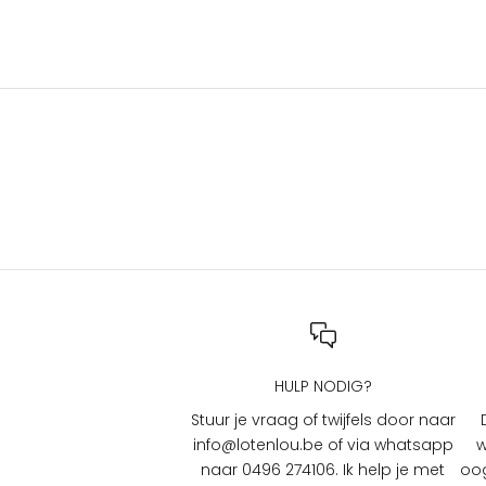
s
e
n
a
c
t
i
e
s
b
i
j
L
O
T
HULP NODIG?
e
n
Stuur je vraag of twijfels door naar
L
info@lotenlou.be of via whatsapp
w
O
naar 0496 274106. Ik help je met
oog
U