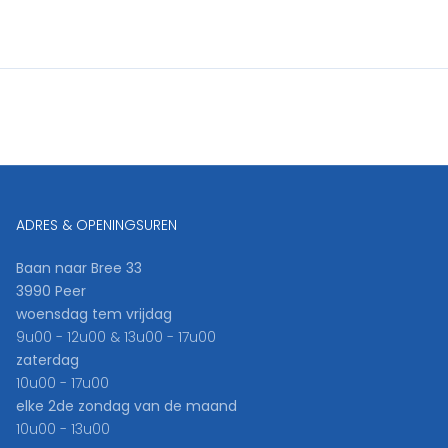
ADRES & OPENINGSUREN
Baan naar Bree 33
3990 Peer
woensdag tem vrijdag
9u00 - 12u00 & 13u00 - 17u00
zaterdag
10u00 - 17u00
elke 2de zondag van de maand
10u00 - 13u00