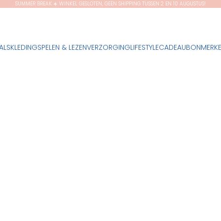
SUMMER BREAK ☀️ WINKEL GESLOTEN, GEEN SHIPPING TUSSEN 2 EN 10 AUGUSTUS!
ALS
KLEDING
SPELEN & LEZEN
VERZORGING
LIFESTYLE
CADEAUBON
MERK