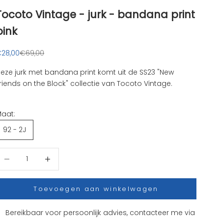
Tocoto Vintage - jurk - bandana print
pink
anbiedingsprijs
Normale prijs
28,00
€69,00
eze jurk met bandana print komt uit de SS23 "New
riends on the Block" collectie van Tocoto Vintage.
aat:
92 - 2J
antal verlagen
Aantal verhogen
Toevoegen aan winkelwagen
Bereikbaar voor persoonlijk advies, contacteer me via