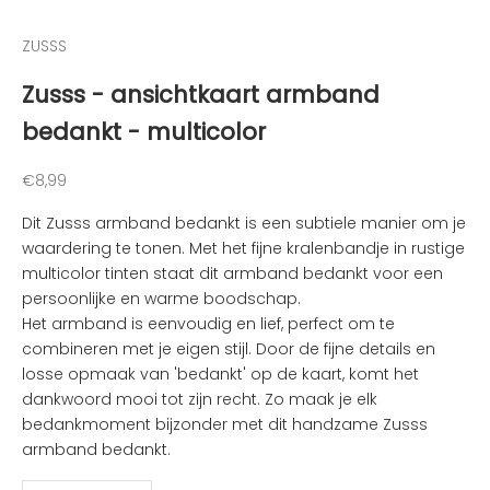
e
n
ZUSSS
v
a
Zusss - ansichtkaart armband
n
bedankt - multicolor
d
e
l
Aanbiedingsprijs
€8,99
e
Dit Zusss armband bedankt is een subtiele manier om je
u
waardering te tonen. Met het fijne kralenbandje in rustige
k
multicolor tinten staat dit armband bedankt voor een
s
persoonlijke en warme boodschap.
t
Het armband is eenvoudig en lief, perfect om te
e
combineren met je eigen stijl. Door de fijne details en
n
losse opmaak van 'bedankt' op de kaart, komt het
i
dankwoord mooi tot zijn recht. Zo maak je elk
e
bedankmoment bijzonder met dit handzame Zusss
u
armband bedankt.
w
t