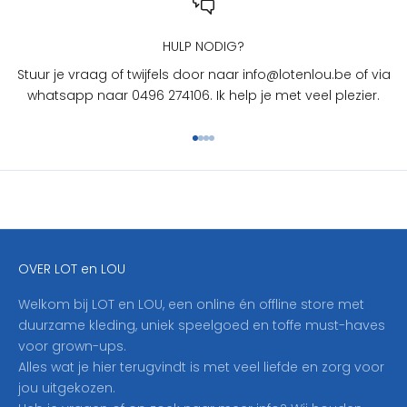
L
O
U
HULP NODIG?
?
Stuur je vraag of twijfels door naar info@lotenlou.be of via
S
whatsapp naar 0496 274106. Ik help je met veel plezier.
c
h
Naar artikel 1
Naar artikel 2
Naar artikel 3
Naar artikel 4
r
i
j
f
j
e
OVER LOT en LOU
h
i
Welkom bij LOT en LOU, een online én offline store met
e
duurzame kleding, uniek speelgoed en toffe must-haves
r
voor grown-ups.
i
Alles wat je hier terugvindt is met veel liefde en zorg voor
n
jou uitgekozen.
o