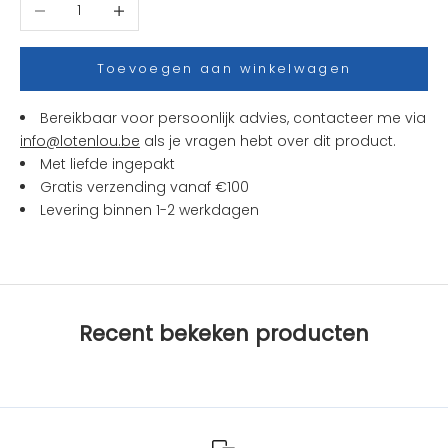
Aantal verlagen
Aantal verhogen
j
e
s
Toevoegen aan winkelwagen
e
n
Bereikbaar voor persoonlijk advies, contacteer me via
a
info@lotenlou.be
als je vragen hebt over dit product.
c
Met liefde ingepakt
t
Gratis verzending vanaf €100
i
Levering binnen 1-2 werkdagen
e
s
b
i
j
Recent bekeken producten
L
O
T
e
n