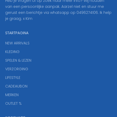
Heb je vragen of op zoek naar meer info? Wij houden
p
van een persoonlijke aanpak. Aarzel niet en stuur me
o
gerust een berichtje via whatsapp op 0496274106. Ik help
n
je graag. x Kim
z
e
STARTPAGINA
n
i
NEW ARRIVALS
e
KLEDING
u
w
SPELEN & LEZEN
s
VERZORGING
b
r
LIFESTYLE
i
CADEAUBON
e
f
MERKEN
,
OUTLET %
a
n