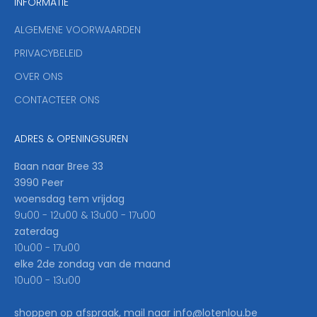
INFORMATIE
d
y
ALGEMENE VOORWAARDEN
o
u
PRIVACYBELEID
'
OVER ONS
l
CONTACTEER ONS
l
b
e
ADRES & OPENINGSUREN
t
h
Baan naar Bree 33
e
3990 Peer
f
woensdag tem vrijdag
i
9u00 - 12u00 & 13u00 - 17u00
r
zaterdag
s
10u00 - 17u00
t
elke 2de zondag van de maand
t
10u00 - 13u00
o
k
shoppen op afspraak, mail naar info@lotenlou.be