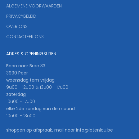
y
ALGEMENE VOORWAARDEN
o
u
PRIVACYBELEID
'
OVER ONS
l
CONTACTEER ONS
l
b
e
ADRES & OPENINGSUREN
t
h
Baan naar Bree 33
e
3990 Peer
f
woensdag tem vrijdag
i
9u00 - 12u00 & 13u00 - 17u00
r
zaterdag
s
10u00 - 17u00
t
elke 2de zondag van de maand
t
10u00 - 13u00
o
k
shoppen op afspraak, mail naar info@lotenlou.be
n