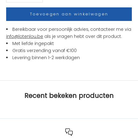
e
s
Toevoegen aan winkelwagen
e
n
Bereikbaar voor persoonlijk advies, contacteer me via
a
info@lotenlou.be
als je vragen hebt over dit product.
c
Met liefde ingepakt
t
Gratis verzending vanaf €100
i
Levering binnen 1-2 werkdagen
e
s
b
i
j
Recent bekeken producten
L
O
T
e
n
L