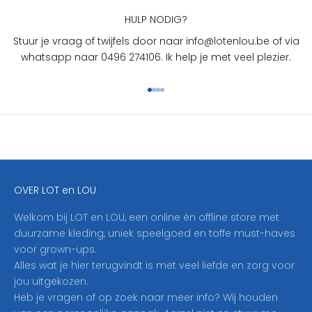
O
U
HULP NODIG?
?
Stuur je vraag of twijfels door naar info@lotenlou.be of via
S
whatsapp naar 0496 274106. Ik help je met veel plezier.
c
h
Naar artikel 1
Naar artikel 2
Naar artikel 3
Naar artikel 4
r
i
j
f
j
e
OVER LOT en LOU
h
i
Welkom bij LOT en LOU, een online én offline store met
e
duurzame kleding, uniek speelgoed en toffe must-haves
r
voor grown-ups.
i
Alles wat je hier terugvindt is met veel liefde en zorg voor
n
jou uitgekozen.
o
Heb je vragen of op zoek naar meer info? Wij houden
p