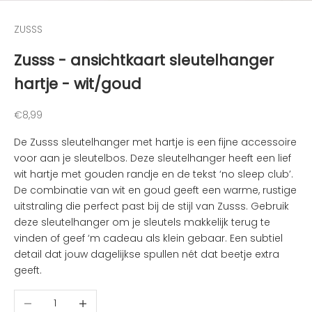
n
v
ZUSSS
a
n
Zusss - ansichtkaart sleutelhanger
d
hartje - wit/goud
e
l
e
Aanbiedingsprijs
€8,99
u
De Zusss sleutelhanger met hartje is een fijne accessoire
k
voor aan je sleutelbos. Deze sleutelhanger heeft een lief
s
wit hartje met gouden randje en de tekst ‘no sleep club’.
t
De combinatie van wit en goud geeft een warme, rustige
e
uitstraling die perfect past bij de stijl van Zusss. Gebruik
n
deze sleutelhanger om je sleutels makkelijk terug te
i
vinden of geef ‘m cadeau als klein gebaar. Een subtiel
e
detail dat jouw dagelijkse spullen nét dat beetje extra
u
geeft.
w
t
Aantal verlagen
Aantal verhogen
j