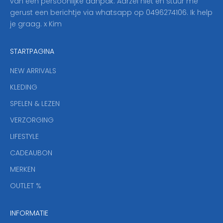
van een persoonlijke aanpak. Aarzel niet en stuur me
o
gerust een berichtje via whatsapp op 0496274106. Ik help
n
je graag. x Kim
z
e
STARTPAGINA
n
i
NEW ARRIVALS
e
KLEDING
u
w
SPELEN & LEZEN
s
VERZORGING
b
r
LIFESTYLE
i
CADEAUBON
e
f
MERKEN
,
OUTLET %
a
n
INFORMATIE
d