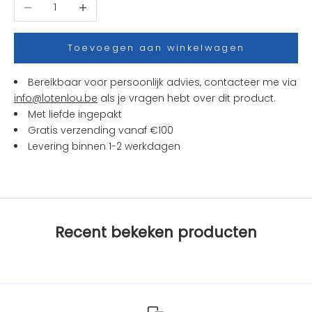
Aantal verlagen
Aantal verhogen
j
e
s
Toevoegen aan winkelwagen
e
n
Bereikbaar voor persoonlijk advies, contacteer me via
a
info@lotenlou.be
als je vragen hebt over dit product.
c
Met liefde ingepakt
t
Gratis verzending vanaf €100
i
Levering binnen 1-2 werkdagen
e
s
b
i
j
Recent bekeken producten
L
O
T
e
n