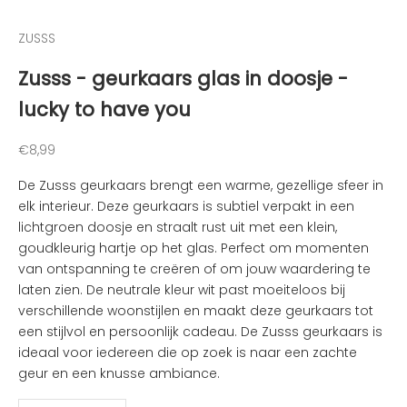
e
n
ZUSSS
v
a
Zusss - geurkaars glas in doosje -
n
lucky to have you
d
e
l
Aanbiedingsprijs
€8,99
e
De Zusss geurkaars brengt een warme, gezellige sfeer in
u
elk interieur. Deze geurkaars is subtiel verpakt in een
k
lichtgroen doosje en straalt rust uit met een klein,
s
goudkleurig hartje op het glas. Perfect om momenten
t
van ontspanning te creëren of om jouw waardering te
e
laten zien. De neutrale kleur wit past moeiteloos bij
n
verschillende woonstijlen en maakt deze geurkaars tot
i
een stijlvol en persoonlijk cadeau. De Zusss geurkaars is
e
ideaal voor iedereen die op zoek is naar een zachte
u
geur en een knusse ambiance.
w
t