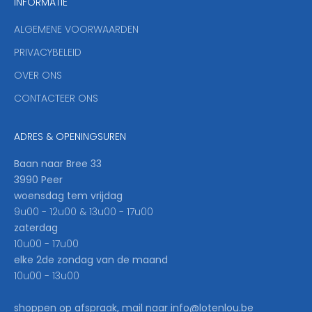
INFORMATIE
d
y
ALGEMENE VOORWAARDEN
o
u
PRIVACYBELEID
'
OVER ONS
l
CONTACTEER ONS
l
b
e
ADRES & OPENINGSUREN
t
h
Baan naar Bree 33
e
3990 Peer
f
woensdag tem vrijdag
i
9u00 - 12u00 & 13u00 - 17u00
r
zaterdag
s
10u00 - 17u00
t
elke 2de zondag van de maand
t
10u00 - 13u00
o
k
shoppen op afspraak, mail naar info@lotenlou.be