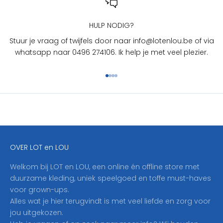
L
O
U
HULP NODIG?
?
Stuur je vraag of twijfels door naar info@lotenlou.be of via
S
whatsapp naar 0496 274106. Ik help je met veel plezier.
c
h
Naar artikel 1
Naar artikel 2
Naar artikel 3
Naar artikel 4
r
i
j
f
j
e
OVER LOT en LOU
h
i
Welkom bij LOT en LOU, een online én offline store met
e
duurzame kleding, uniek speelgoed en toffe must-haves
r
voor grown-ups.
i
Alles wat je hier terugvindt is met veel liefde en zorg voor
n
jou uitgekozen.
o