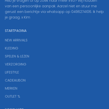
Heb je vragen of op zoek naar meer info? Wij houden
p
van een persoonlijke aanpak. Aarzel niet en stuur me
o
gerust een berichtje via whatsapp op 0496274106. Ik help
n
je graag. x Kim
z
e
STARTPAGINA
n
i
NEW ARRIVALS
e
KLEDING
u
w
SPELEN & LEZEN
s
VERZORGING
b
r
LIFESTYLE
i
CADEAUBON
e
f
MERKEN
,
OUTLET %
a
n