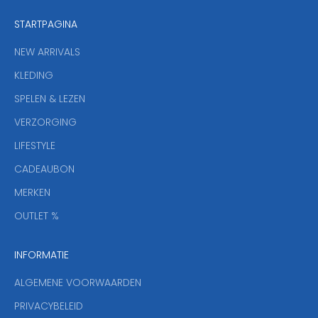
e
STARTPAGINA
n
i
NEW ARRIVALS
e
KLEDING
u
w
SPELEN & LEZEN
s
VERZORGING
b
r
LIFESTYLE
i
CADEAUBON
e
f
MERKEN
,
OUTLET %
a
n
INFORMATIE
d
y
ALGEMENE VOORWAARDEN
o
u
PRIVACYBELEID