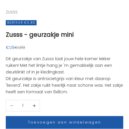
n
d
ZUSSS
e
l
BESPAAR €0,80
e
Zusss - geurzakje mini
u
k
s
Aanbiedingsprijs
Normale prijs
€1,19
€1,99
t
Dit geurzakje van Zusss laat jouw hele kamer lekker
e
ruiken! Met het lintje hang je 'm gemakkelijk aan een
n
deurklinkt of in je kledingkast.
i
Dit geurzakje is antracietgrijs van kleur met daarop
e
'lieverd'. Het zakje ruikt heerlijk naar schone was. Het zakje
u
heeft een formaat van 6x8cm.
w
t
Aantal verlagen
Aantal verhogen
j
e
s
Toevoegen aan winkelwagen
e