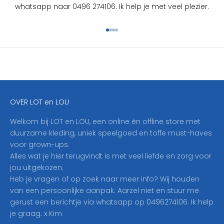
S
whatsapp naar 0496 274106. Ik help je met veel plezier.
c
h
Naar artikel 1
Naar artikel 2
Naar artikel 3
Naar artikel 4
r
i
j
f
j
e
OVER LOT en LOU
h
i
Welkom bij LOT en LOU, een online én offline store met
e
duurzame kleding, uniek speelgoed en toffe must-haves
r
voor grown-ups.
i
Alles wat je hier terugvindt is met veel liefde en zorg voor
n
jou uitgekozen.
o
Heb je vragen of op zoek naar meer info? Wij houden
p
van een persoonlijke aanpak. Aarzel niet en stuur me
o
gerust een berichtje via whatsapp op 0496274106. Ik help
n
je graag. x Kim
z