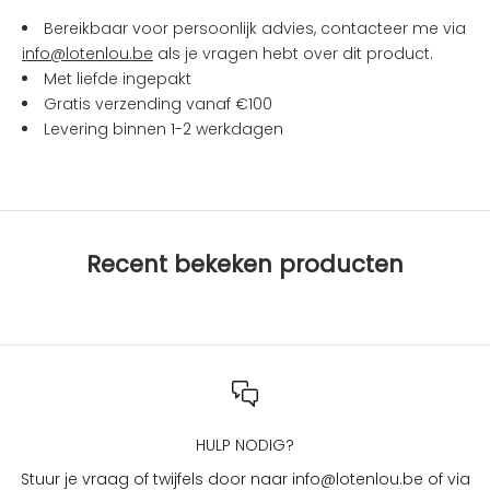
n
Bereikbaar voor persoonlijk advies, contacteer me via
a
info@lotenlou.be
als je vragen hebt over dit product.
c
Met liefde ingepakt
t
Gratis verzending vanaf €100
i
Levering binnen 1-2 werkdagen
e
s
b
i
j
Recent bekeken producten
L
O
T
e
n
L
O
U
HULP NODIG?
?
Stuur je vraag of twijfels door naar info@lotenlou.be of via