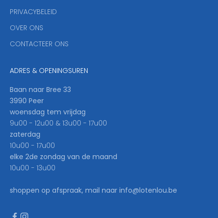
u
PRIVACYBELEID
'
OVER ONS
l
CONTACTEER ONS
l
b
e
ADRES & OPENINGSUREN
t
h
Baan naar Bree 33
e
3990 Peer
f
woensdag tem vrijdag
i
9u00 - 12u00 & 13u00 - 17u00
r
zaterdag
s
10u00 - 17u00
t
elke 2de zondag van de maand
t
10u00 - 13u00
o
k
shoppen op afspraak, mail naar info@lotenlou.be
n
o