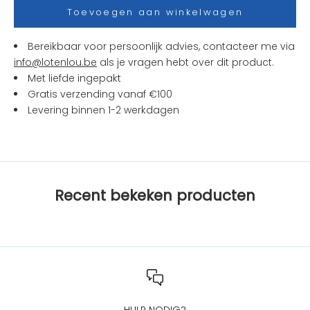
s
Toevoegen aan winkelwagen
e
n
Bereikbaar voor persoonlijk advies, contacteer me via
a
info@lotenlou.be
als je vragen hebt over dit product.
c
Met liefde ingepakt
t
Gratis verzending vanaf €100
i
Levering binnen 1-2 werkdagen
e
s
b
i
j
Recent bekeken producten
L
O
T
e
n
L
O
U
HULP NODIG?