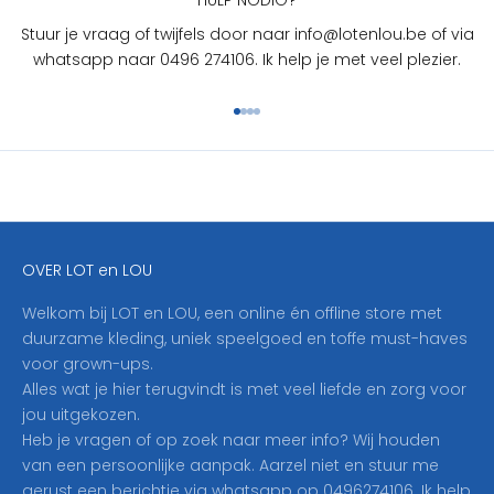
?
Stuur je vraag of twijfels door naar info@lotenlou.be of via
S
whatsapp naar 0496 274106. Ik help je met veel plezier.
c
h
Naar artikel 1
Naar artikel 2
Naar artikel 3
Naar artikel 4
r
i
j
f
j
e
OVER LOT en LOU
h
i
Welkom bij LOT en LOU, een online én offline store met
e
duurzame kleding, uniek speelgoed en toffe must-haves
r
voor grown-ups.
i
Alles wat je hier terugvindt is met veel liefde en zorg voor
n
jou uitgekozen.
o
Heb je vragen of op zoek naar meer info? Wij houden
p
van een persoonlijke aanpak. Aarzel niet en stuur me
o
gerust een berichtje via whatsapp op 0496274106. Ik help