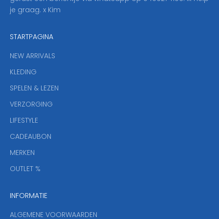
n
je graag. x Kim
z
e
STARTPAGINA
n
i
NEW ARRIVALS
e
KLEDING
u
w
SPELEN & LEZEN
s
VERZORGING
b
r
LIFESTYLE
i
CADEAUBON
e
f
MERKEN
,
OUTLET %
a
n
INFORMATIE
d
y
ALGEMENE VOORWAARDEN
o