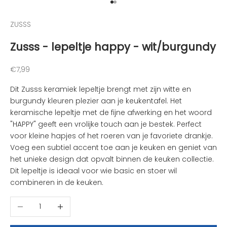
Naar artikel 1
Naar artikel 2
a
n
ZUSSS
d
Zusss - lepeltje happy - wit/burgundy
e
l
e
Aanbiedingsprijs
€7,99
u
Dit Zusss keramiek lepeltje brengt met zijn witte en
k
burgundy kleuren plezier aan je keukentafel. Het
s
keramische lepeltje met de fijne afwerking en het woord
t
"HAPPY" geeft een vrolijke touch aan je bestek. Perfect
e
voor kleine hapjes of het roeren van je favoriete drankje.
n
Voeg een subtiel accent toe aan je keuken en geniet van
i
het unieke design dat opvalt binnen de keuken collectie.
e
Dit lepeltje is ideaal voor wie basic en stoer wil
u
combineren in de keuken.
w
t
Aantal verlagen
Aantal verhogen
j
e