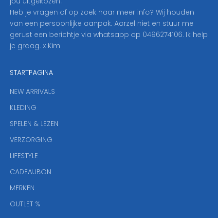
jou uitgekozen.
o
Heb je vragen of op zoek naar meer info? Wij houden
p
van een persoonlijke aanpak. Aarzel niet en stuur me
o
gerust een berichtje via whatsapp op 0496274106. Ik help
n
je graag. x Kim
z
e
STARTPAGINA
n
i
NEW ARRIVALS
e
KLEDING
u
w
SPELEN & LEZEN
s
VERZORGING
b
r
LIFESTYLE
i
CADEAUBON
e
f
MERKEN
,
OUTLET %
a