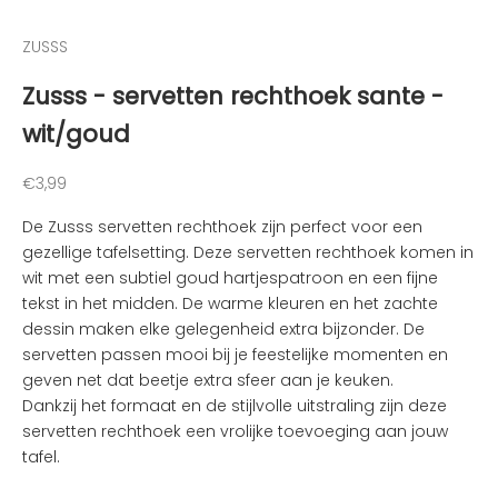
d
e
ZUSSS
n
v
Zusss - servetten rechthoek sante -
a
wit/goud
n
d
e
Aanbiedingsprijs
€3,99
l
De Zusss servetten rechthoek zijn perfect voor een
e
gezellige tafelsetting. Deze servetten rechthoek komen in
u
wit met een subtiel goud hartjespatroon en een fijne
k
tekst in het midden. De warme kleuren en het zachte
s
dessin maken elke gelegenheid extra bijzonder. De
t
servetten passen mooi bij je feestelijke momenten en
e
geven net dat beetje extra sfeer aan je keuken.
n
Dankzij het formaat en de stijlvolle uitstraling zijn deze
i
servetten rechthoek een vrolijke toevoeging aan jouw
e
tafel.
u
w