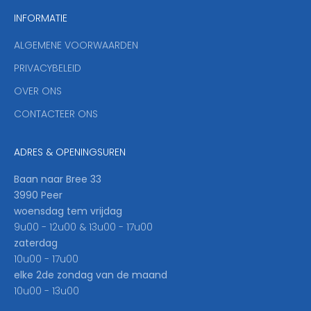
n
INFORMATIE
d
y
ALGEMENE VOORWAARDEN
o
u
PRIVACYBELEID
'
OVER ONS
l
CONTACTEER ONS
l
b
e
ADRES & OPENINGSUREN
t
h
Baan naar Bree 33
e
3990 Peer
f
woensdag tem vrijdag
i
9u00 - 12u00 & 13u00 - 17u00
r
zaterdag
s
10u00 - 17u00
t
elke 2de zondag van de maand
t
10u00 - 13u00
o