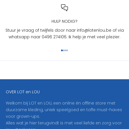
n
L
O
U
HULP NODIG?
?
Stuur je vraag of twijfels door naar info@lotenlou.be of via
S
whatsapp naar 0496 274106. Ik help je met veel plezier.
c
h
Naar artikel 1
Naar artikel 2
Naar artikel 3
Naar artikel 4
r
i
j
f
j
e
OVER LOT en LOU
h
i
Welkom bij LOT en LOU, een online én offline store met
e
duurzame kleding, uniek speelgoed en toffe must-haves
r
voor grown-ups.
i
Alles wat je hier terugvindt is met veel liefde en zorg voor
n