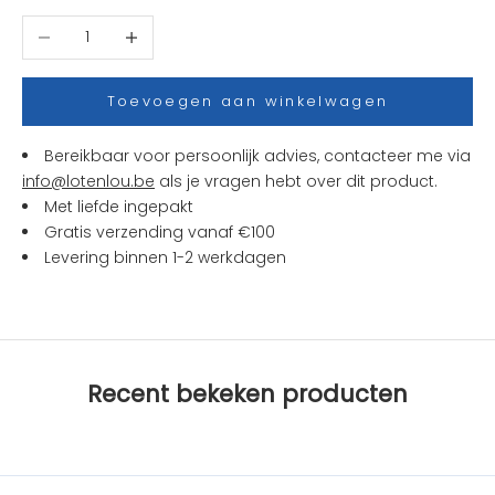
t
Aantal verlagen
Aantal verhogen
j
e
s
Toevoegen aan winkelwagen
e
n
Bereikbaar voor persoonlijk advies, contacteer me via
a
info@lotenlou.be
als je vragen hebt over dit product.
c
Met liefde ingepakt
t
Gratis verzending vanaf €100
i
Levering binnen 1-2 werkdagen
e
s
b
i
j
Recent bekeken producten
L
O
T
e