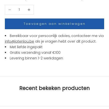
t
Aantal verlagen
Aantal verhogen
j
e
s
Toevoegen aan winkelwagen
e
n
Bereikbaar voor persoonlijk advies, contacteer me via
a
info@lotenlou.be
als je vragen hebt over dit product.
c
Met liefde ingepakt
t
Gratis verzending vanaf €100
i
Levering binnen 1-2 werkdagen
e
s
b
i
j
Recent bekeken producten
L
O
T
e