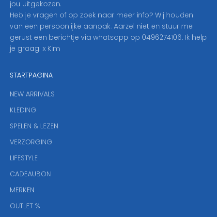
jou uitgekozen.
o
Heb je vragen of op zoek naar meer info? Wij houden
p
van een persoonlijke aanpak. Aarzel niet en stuur me
o
gerust een berichtje via whatsapp op 0496274106. Ik help
n
je graag. x Kim
z
e
STARTPAGINA
n
i
NEW ARRIVALS
e
KLEDING
u
w
SPELEN & LEZEN
s
VERZORGING
b
r
LIFESTYLE
i
CADEAUBON
e
f
MERKEN
,
OUTLET %
a