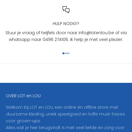
n
L
O
U
HULP NODIG?
?
Stuur je vraag of twijfels door naar info@lotenlou.be of via
S
whatsapp naar 0496 274106. Ik help je met veel plezier.
c
h
Naar artikel 1
Naar artikel 2
Naar artikel 3
Naar artikel 4
r
i
j
f
j
e
OVER LOT en LOU
h
i
Welkom bij LOT en LOU, een online én offline store met
e
duurzame kleding, uniek speelgoed en toffe must-haves
r
voor grown-ups.
i
Alles wat je hier terugvindt is met veel liefde en zorg voor
n