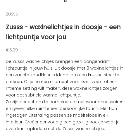
d
Naar artikel 1
Naar artikel 2
e
ZUSSS
n
v
Zusss - waxinelichtjes in doosje - een
a
lichtpuntje voor jou
n
d
e
Aanbiedingsprijs
€6,99
l
De Zusss waxinelichtjes brengen een aangenaam
e
lichtpuntje in jouw huis. Dit doosje met 8 waxinelichtjes in
u
een zachte zandkleur is ideaal om een knusse sfeer te
k
creëren. Of je nu een moment voor jezelf zoekt of een
s
intieme setting wilt maken, deze waxinelichtjes zorgen
t
voor dat subtiele warme lichtpuntje.
e
Ze zijn perfect om te combineren met woonaccessoires
n
en geven elke ruimte een persoonlijke touch. Met hun
i
ingetogen uitstraling passen ze moeiteloos in elk
e
interieur. Creëer eenvoudig een gezellig hoekje waar je
u
even kunt opladen met de Zusss waxinelichtjes.
w