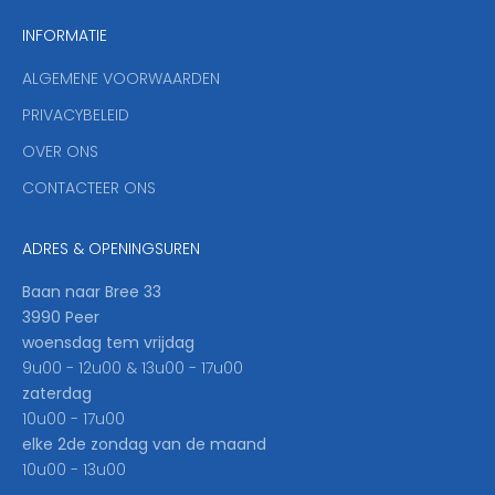
n
INFORMATIE
d
y
ALGEMENE VOORWAARDEN
o
u
PRIVACYBELEID
'
OVER ONS
l
CONTACTEER ONS
l
b
e
ADRES & OPENINGSUREN
t
h
Baan naar Bree 33
e
3990 Peer
f
woensdag tem vrijdag
i
9u00 - 12u00 & 13u00 - 17u00
r
zaterdag
s
10u00 - 17u00
t
elke 2de zondag van de maand
t
10u00 - 13u00
o