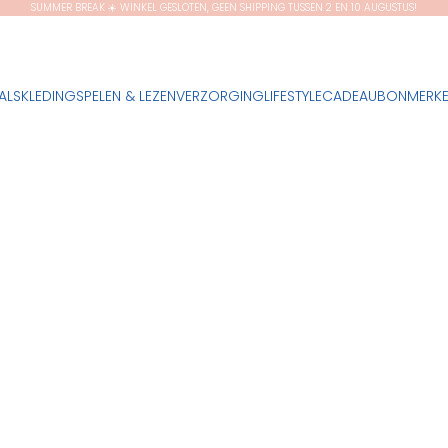
SUMMER BREAK ☀️ WINKEL GESLOTEN, GEEN SHIPPING TUSSEN 2 EN 10 AUGUSTUS!
ALS
KLEDING
SPELEN & LEZEN
VERZORGING
LIFESTYLE
CADEAUBON
MERK