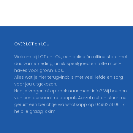
h
r
i
j
f
j
OVER LOT en LOU
e
h
Welkom bij LOT en LOU, een online én offline store met
i
duurzame kleding, uniek speelgoed en toffe must-
e
haves voor grown-ups.
r
Alles wat je hier terugvindt is met veel liefde en zorg
i
voor jou uitgekozen.
n
Heb je vragen of op zoek naar meer info? Wij houden
o
van een persoonlijke aanpak. Aarzel niet en stuur me
p
gerust een berichtje via whatsapp op 0496274106. Ik
o
help je graag. x Kim
n
z
e