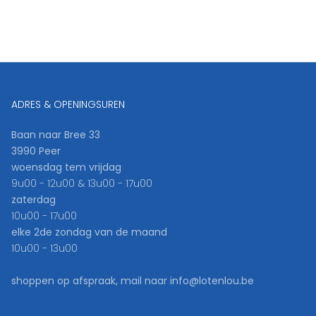
ADRES & OPENINGSUREN
Baan naar Bree 33
3990 Peer
woensdag tem vrijdag
9u00 - 12u00 & 13u00 - 17u00
zaterdag
10u00 - 17u00
elke 2de zondag van de maand
10u00 - 13u00
shoppen op afspraak, mail naar info@lotenlou.be