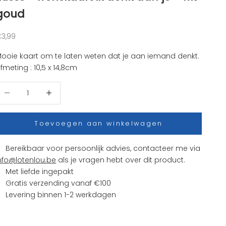
goud
anbiedingsprijs
3,99
ooie kaart om te laten weten dat je aan iemand denkt.
fmeting : 10,5 x 14,8cm
antal verlagen
Aantal verhogen
Toevoegen aan winkelwagen
Bereikbaar voor persoonlijk advies, contacteer me via
nfo@lotenlou.be
als je vragen hebt over dit product.
Met liefde ingepakt
Gratis verzending vanaf €100
Levering binnen 1-2 werkdagen