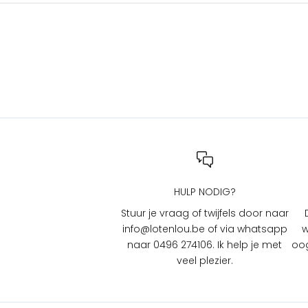
a
c
t
i
e
s
b
i
j
L
O
T
HULP NODIG?
e
n
Stuur je vraag of twijfels door naar
L
info@lotenlou.be of via whatsapp
w
O
naar 0496 274106. Ik help je met
oog
U
veel plezier.
?
S
c