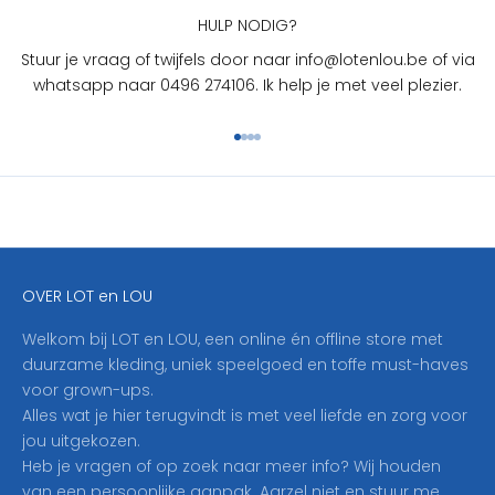
U
HULP NODIG?
?
Stuur je vraag of twijfels door naar info@lotenlou.be of via
S
whatsapp naar 0496 274106. Ik help je met veel plezier.
c
h
Naar artikel 1
Naar artikel 2
Naar artikel 3
Naar artikel 4
r
i
j
f
j
e
OVER LOT en LOU
h
i
Welkom bij LOT en LOU, een online én offline store met
e
duurzame kleding, uniek speelgoed en toffe must-haves
r
voor grown-ups.
i
Alles wat je hier terugvindt is met veel liefde en zorg voor
n
jou uitgekozen.
o
Heb je vragen of op zoek naar meer info? Wij houden
p
van een persoonlijke aanpak. Aarzel niet en stuur me