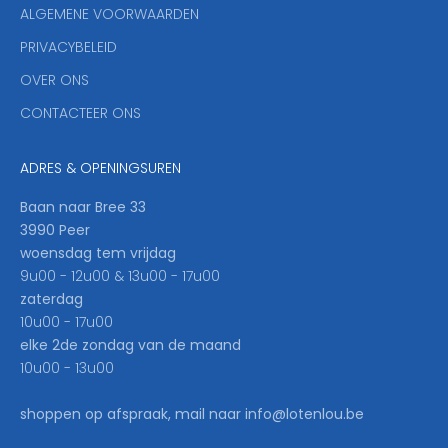
ALGEMENE VOORWAARDEN
o
u
PRIVACYBELEID
'
OVER ONS
l
CONTACTEER ONS
l
b
e
ADRES & OPENINGSUREN
t
h
Baan naar Bree 33
e
3990 Peer
f
woensdag tem vrijdag
i
9u00 - 12u00 & 13u00 - 17u00
r
zaterdag
s
10u00 - 17u00
t
elke 2de zondag van de maand
t
10u00 - 13u00
o
k
shoppen op afspraak, mail naar info@lotenlou.be
n