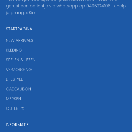
o
gerust een berichtje via whatsapp op 0496274106. Ik help
n
je graag. x Kim
z
e
STARTPAGINA
n
i
NEW ARRIVALS
e
KLEDING
u
w
SPELEN & LEZEN
s
VERZORGING
b
r
LIFESTYLE
i
CADEAUBON
e
f
MERKEN
,
OUTLET %
a
n
INFORMATIE
d
y