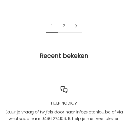
yellow
c
Aanbiedingsprijs
€56,95
t
i
e
1
2
s
b
i
j
Recent bekeken
L
O
T
e
n
L
O
U
HULP NODIG?
?
Stuur je vraag of twijfels door naar info@lotenlou.be of via
S
whatsapp naar 0496 274106. Ik help je met veel plezier.
c