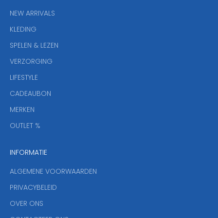
i
NEW ARRIVALS
e
KLEDING
u
w
SPELEN & LEZEN
s
VERZORGING
b
r
LIFESTYLE
i
CADEAUBON
e
f
MERKEN
,
OUTLET %
a
n
INFORMATIE
d
y
ALGEMENE VOORWAARDEN
o
u
PRIVACYBELEID
'
OVER ONS
l