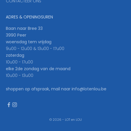
CONTACTEER ONS
l
b
e
ADRES & OPENINGSUREN
t
h
Baan naar Bree 33
e
3990 Peer
f
woensdag tem vrijdag
i
9u00 - 12u00 & 13u00 - 17u00
r
zaterdag
s
10u00 - 17u00
t
elke 2de zondag van de maand
t
10u00 - 13u00
o
k
shoppen op afspraak, mail naar info@lotenlou.be
n
o
w
.
© 2026 - LOT en LOU
W
e