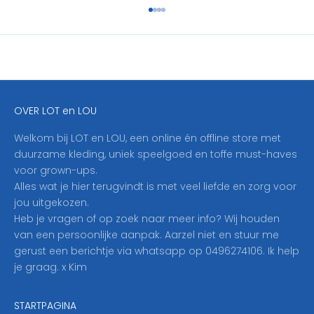
h
Naar artikel 1
Naar artikel 2
Naar artikel 3
Naar artikel 4
r
i
j
f
j
e
OVER LOT en LOU
h
i
Welkom bij LOT en LOU, een online én offline store met
e
duurzame kleding, uniek speelgoed en toffe must-haves
r
voor grown-ups.
i
Alles wat je hier terugvindt is met veel liefde en zorg voor
n
jou uitgekozen.
o
Heb je vragen of op zoek naar meer info? Wij houden
p
van een persoonlijke aanpak. Aarzel niet en stuur me
o
gerust een berichtje via whatsapp op 0496274106. Ik help
n
je graag. x Kim
z
e
STARTPAGINA
n