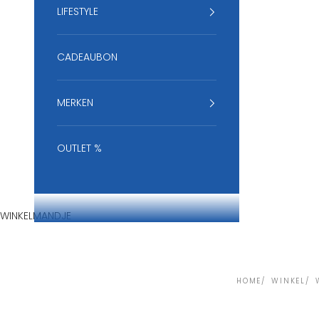
LIFESTYLE
CADEAUBON
MERKEN
OUTLET %
WINKELMANDJE
HOME
WINKEL