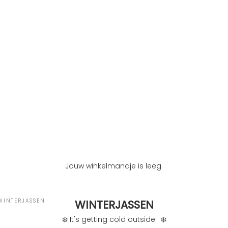
Jouw winkelmandje is leeg.
WINTERJASSEN
WINTERJASSEN
❄️
It's getting cold outside!
❄️