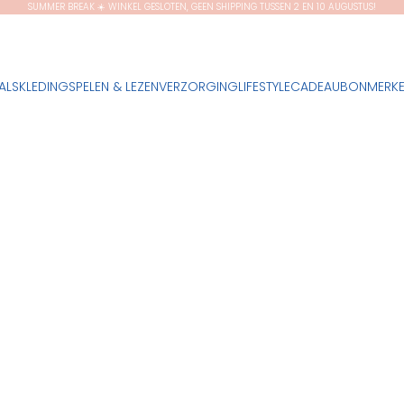
SUMMER BREAK ☀️ WINKEL GESLOTEN, GEEN SHIPPING TUSSEN 2 EN 10 AUGUSTUS!
ALS
KLEDING
SPELEN & LEZEN
VERZORGING
LIFESTYLE
CADEAUBON
MERK