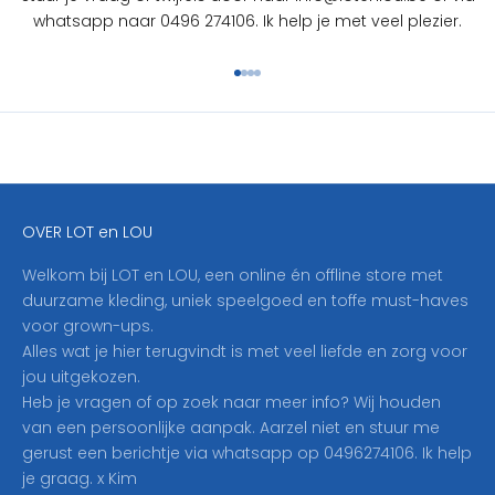
S
whatsapp naar 0496 274106. Ik help je met veel plezier.
c
h
Naar artikel 1
Naar artikel 2
Naar artikel 3
Naar artikel 4
r
i
j
f
j
e
OVER LOT en LOU
h
i
Welkom bij LOT en LOU, een online én offline store met
e
duurzame kleding, uniek speelgoed en toffe must-haves
r
voor grown-ups.
i
Alles wat je hier terugvindt is met veel liefde en zorg voor
n
jou uitgekozen.
o
Heb je vragen of op zoek naar meer info? Wij houden
p
van een persoonlijke aanpak. Aarzel niet en stuur me
o
gerust een berichtje via whatsapp op 0496274106. Ik help
n
je graag. x Kim
z