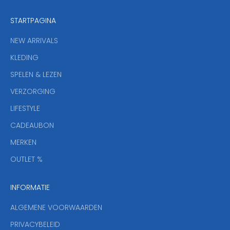
e
STARTPAGINA
n
i
NEW ARRIVALS
e
KLEDING
u
w
SPELEN & LEZEN
s
VERZORGING
b
r
LIFESTYLE
i
CADEAUBON
e
f
MERKEN
,
OUTLET %
a
n
INFORMATIE
d
y
ALGEMENE VOORWAARDEN
o
u
PRIVACYBELEID