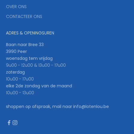
'
OVER ONS
l
CONTACTEER ONS
l
b
e
ADRES & OPENINGSUREN
t
h
Baan naar Bree 33
e
3990 Peer
f
woensdag tem vrijdag
i
9u00 - 12u00 & 13u00 - 17u00
r
zaterdag
s
10u00 - 17u00
t
elke 2de zondag van de maand
t
10u00 - 13u00
o
k
shoppen op afspraak, mail naar info@lotenlou.be
n
o
w